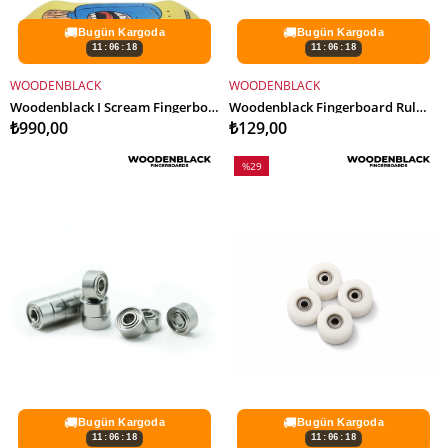
🚚
🚚
Bugün Kargoda
Bugün Kargoda
11:06:16
11:06:16
WOODENBLACK
WOODENBLACK
SEPETE EKLE
SEPETE EKLE
Woodenblack I Scream Fingerboard Deck
Woodenblack Fingerboard Rulmanı - 1 Adet
₺990,00
₺129,00
%29
İndirim
%29İndirim
🚚
🚚
Bugün Kargoda
Bugün Kargoda
11:06:16
11:06:16