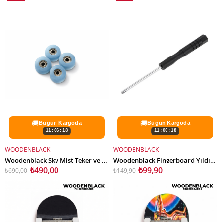
İndirim
İndirim
%29İndirim
%33İndirim
🚚
🚚
Bugün Kargoda
Bugün Kargoda
11:06:16
11:06:16
WOODENBLACK
WOODENBLACK
SEPETE EKLE
SEPETE EKLE
Woodenblack Sky Mist Teker ve Rulman Set
Woodenblack Fingerboard Yıldız Tornavida
₺490,00
₺99,90
₺690,00
₺149,90