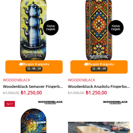
🚚
🚚
Bugün Kargoda
Bugün Kargoda
11:06:16
11:06:16
WOODENBLACK
WOODENBLACK
SEPETE EKLE
SEPETE EKLE
Woodenblack Semaver Fingerboard Deck
Woodenblack Anadolu Fingerboard Deck
₺1.250,00
₺1.250,00
₺1.500,00
₺1.500,00
%17
İndirim
%17İndirim