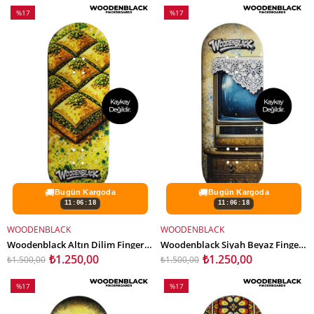
%17
%17
İndirim
İndirim
%17İndirim
%17İndirim
🚚
🚚
Bugün Kargoda
Bugün Kargoda
11:06:16
11:06:16
WOODENBLACK
WOODENBLACK
SEPETE EKLE
SEPETE EKLE
Woodenblack Altın Dilim Fingerboard Deck
Woodenblack Siyah Beyaz Fingerboard Deck
₺1.250,00
₺1.250,00
₺1.500,00
₺1.500,00
%17
%17
İndirim
İndirim
%17İndirim
%17İndirim