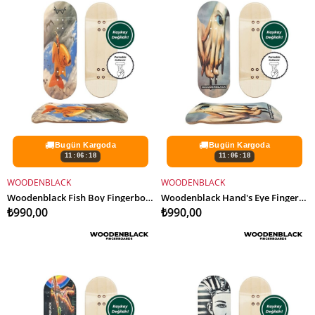
🚚
🚚
Bugün Kargoda
Bugün Kargoda
11:06:16
11:06:16
WOODENBLACK
WOODENBLACK
SEPETE EKLE
SEPETE EKLE
Woodenblack Fish Boy Fingerboard Deck
Woodenblack Hand's Eye Fingerboard Deck
₺990,00
₺990,00