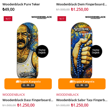
SEPETE EKLE
SEPETE EKLE
Woodenblack Pure Teker
Woodenblack Dem Fingerboard Deck
₺49,00
₺1.250,00
₺1.500,00
%17
%17
İndirim
İndirim
%17İndirim
%17İndirim
🚚
🚚
Bugün Kargoda
Bugün Kargoda
11:06:16
11:06:16
WOODENBLACK
WOODENBLACK
SEPETE EKLE
SEPETE EKLE
Woodenblack Dayı Fingerboard Deck
Woodenblack Sabır Taşı Fingerboard Deck
₺1.250,00
₺1.250,00
₺1.500,00
₺1.500,00