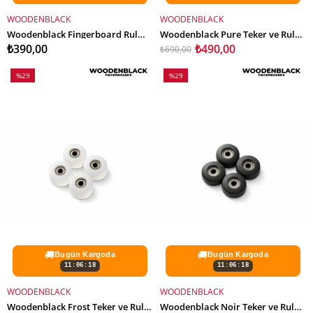
WOODENBLACK
WOODENBLACK
SEPETE EKLE
SEPETE EKLE
Woodenblack Fingerboard Rulmanı - 4 Adet
Woodenblack Pure Teker ve Rulman Set
₺390,00
₺490,00
₺690,00
%29
%29
İndirim
İndirim
%29İndirim
%29İndirim
🚚
🚚
Bugün Kargoda
Bugün Kargoda
11:06:16
11:06:16
WOODENBLACK
WOODENBLACK
SEPETE EKLE
SEPETE EKLE
Woodenblack Frost Teker ve Rulman Set
Woodenblack Noir Teker ve Rulman Set