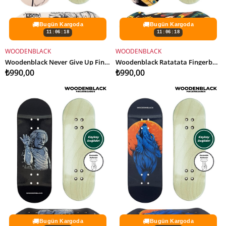
🚚
🚚
Bugün Kargoda
Bugün Kargoda
11:06:16
11:06:16
WOODENBLACK
WOODENBLACK
SEPETE EKLE
SEPETE EKLE
Woodenblack Never Give Up Fingerboard Deck
Woodenblack Ratatata Fingerboard Deck
₺990,00
₺990,00
🚚
🚚
Bugün Kargoda
Bugün Kargoda