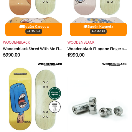
🚚
🚚
Bugün Kargoda
Bugün Kargoda
11:06:16
11:06:16
WOODENBLACK
WOODENBLACK
SEPETE EKLE
SEPETE EKLE
Woodenblack Shred With Me Fingerboard Deck
Woodenblack Flippone Fingerboard Deck
₺990,00
₺990,00