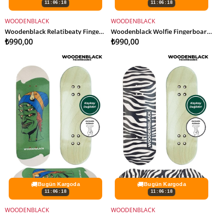
11:06:16
11:06:16
WOODENBLACK
WOODENBLACK
SEPETE EKLE
SEPETE EKLE
Woodenblack Relatibeaty Fingerboard Deck
Woodenblack Wolfie Fingerboard Deck
₺990,00
₺990,00
🚚
🚚
Bugün Kargoda
Bugün Kargoda
11:06:16
11:06:16
WOODENBLACK
WOODENBLACK
SEPETE EKLE
SEPETE EKLE