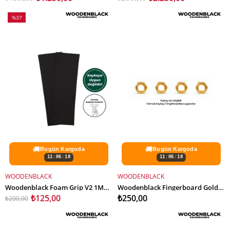
%37
İndirim
%37İndirim
🚚
🚚
Bugün Kargoda
Bugün Kargoda
11:06:16
11:06:16
WOODENBLACK
WOODENBLACK
SEPETE EKLE
SEPETE EKLE
Woodenblack Foam Grip V2 1MM – 2'li Paket Parmak Kaykay Zımparası
Woodenblack Fingerboard Gold Somun 4 Adet
₺125,00
₺250,00
₺200,00