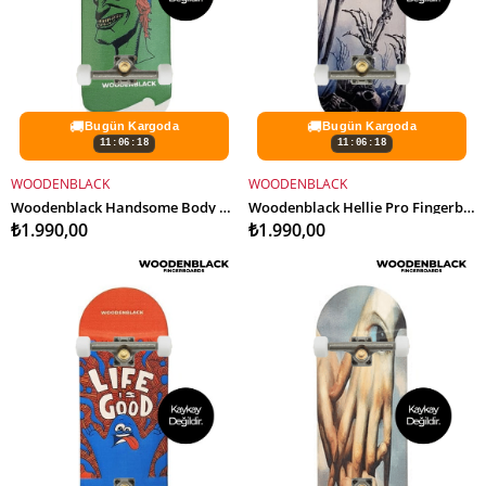
🚚
🚚
Bugün Kargoda
Bugün Kargoda
11:06:16
11:06:16
WOODENBLACK
WOODENBLACK
SEPETE EKLE
SEPETE EKLE
Woodenblack Handsome Body Pro Fingerboard Complete
Woodenblack Hellie Pro Fingerboard Complete
₺1.990,00
₺1.990,00