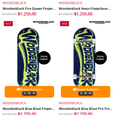
WOODENBLACK
WOODENBLACK
SEPETE EKLE
SEPETE EKLE
Woodenblack Fire Queen Fingerboard Deck
Woodenblack Neon Fingerboard Deck
₺1.250,00
₺1.250,00
₺1.500,00
₺1.500,00
%17
%10
İndirim
İndirim
%17İndirim
%10İndirim
🚚
🚚
Bugün Kargoda
Bugün Kargoda
11:06:16
11:06:16
WOODENBLACK
WOODENBLACK
SEPETE EKLE
SEPETE EKLE
Woodenblack Blue Blast Fingerboard Deck
Woodenblack Blue Blast Pro Fingerboard Complete
₺1.250,00
₺2.250,00
₺1.500,00
₺2.500,00