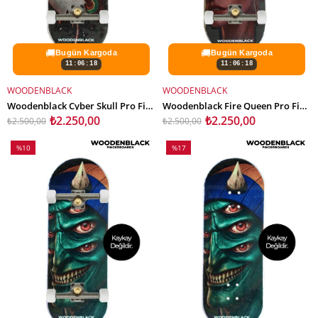
🚚
🚚
Bugün Kargoda
Bugün Kargoda
11:06:16
11:06:16
WOODENBLACK
WOODENBLACK
SEPETE EKLE
SEPETE EKLE
Woodenblack Cyber Skull Pro Fingerboard Complete
Woodenblack Fire Queen Pro Fingerboard Complete
₺2.250,00
₺2.250,00
₺2.500,00
₺2.500,00
%10
%17
İndirim
İndirim
%10İndirim
%17İndirim