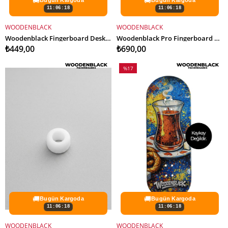
🚚
🚚
Bugün Kargoda
Bugün Kargoda
11:06:16
11:06:16
WOODENBLACK
WOODENBLACK
SEPETE EKLE
SEPETE EKLE
Woodenblack Fingerboard Desktop Stand
Woodenblack Pro Fingerboard Nut Tool
₺449,00
₺690,00
%17
İndirim
%17İndirim
🚚
🚚
Bugün Kargoda
Bugün Kargoda
11:06:16
11:06:16
WOODENBLACK
WOODENBLACK