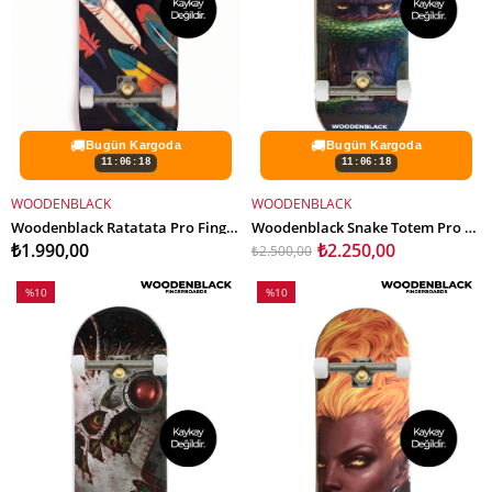
🚚
🚚
Bugün Kargoda
Bugün Kargoda
11:06:16
11:06:16
WOODENBLACK
WOODENBLACK
SEPETE EKLE
SEPETE EKLE
Woodenblack Ratatata Pro Fingerboard Complete
Woodenblack Snake Totem Pro Fingerboard Complete
₺1.990,00
₺2.250,00
₺2.500,00
%10
%10
İndirim
İndirim
%10İndirim
%10İndirim