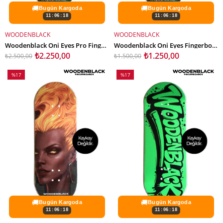
🚚
🚚
Bugün Kargoda
Bugün Kargoda
11:06:16
11:06:16
WOODENBLACK
WOODENBLACK
SEPETE EKLE
SEPETE EKLE
Woodenblack Oni Eyes Pro Fingerboard Complete
Woodenblack Oni Eyes Fingerboard Deck
₺2.250,00
₺1.250,00
₺2.500,00
₺1.500,00
%17
%17
İndirim
İndirim
%17İndirim
%17İndirim
🚚
🚚
Bugün Kargoda
Bugün Kargoda
11:06:16
11:06:16