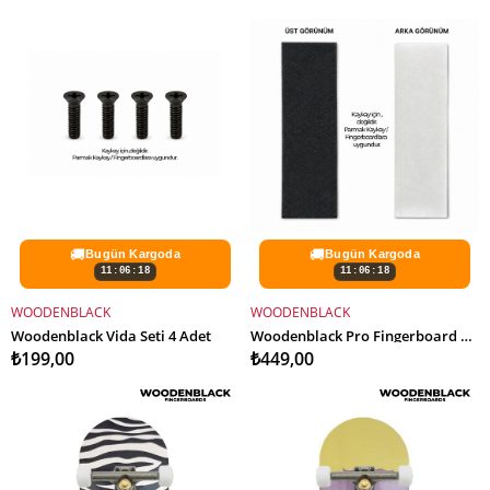
🚚
🚚
Bugün Kargoda
Bugün Kargoda
11:06:16
11:06:16
WOODENBLACK
WOODENBLACK
SEPETE EKLE
SEPETE EKLE
Woodenblack Vida Seti 4 Adet
Woodenblack Pro Fingerboard Grip Zımparası
₺199,00
₺449,00