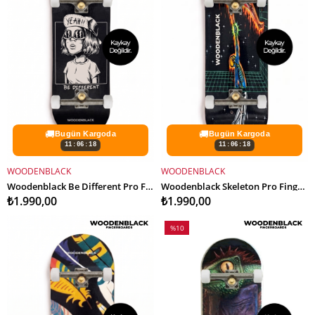
🚚
🚚
Bugün Kargoda
Bugün Kargoda
11:06:16
11:06:16
WOODENBLACK
WOODENBLACK
SEPETE EKLE
SEPETE EKLE
Woodenblack Be Different Pro Fingerboard Complete
Woodenblack Skeleton Pro Fingerboard Complete
₺1.990,00
₺1.990,00
%10
İndirim
%10İndirim