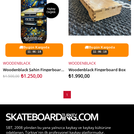
🚚
🚚
Bugün Kargoda
Bugün Kargoda
11:06:16
11:06:16
WOODENBLACK
WOODENBLACK
SEPETE EKLE
SEPETE EKLE
Woodenblack Şahin Fingerboard Deck
Woodenblack Fingerboard Box
₺1.250,00
₺1.990,00
₺1.500,00
1
SBT, 2008 yılından bu yana yalnızca kaykay ve kaykay kültürüne
odaklanan, Türkiye'nin ilk profesyonel kaykay platformudur.