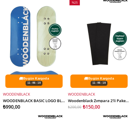
%25
İndirim
%25İndirim
🚚
🚚
Bugün Kargoda
Bugün Kargoda
11:06:16
11:06:16
WOODENBLACK
WOODENBLACK
SEPETE EKLE
SEPETE EKLE
WOODENBLACK BASIC LOGO BLUE FINGERBOARD DECK
Woodenblack Zımpara 2'li Paket/Parmak Kaykay - 2mm Kalınlık
₺990,00
₺150,00
₺200,00