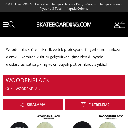
Fiyatına 3 Taksit • Kapıda Ödeme
0
Woodenblack, ülkemizin ilk ve tek profesyonel fingerboard markası
olarak, ülkemizde kültürü geliştirirken, şimdiden dünyada
uluslararası satışa çıkmış ve en büyük platformlarda 5 yıldızlı
yorumlarla, ülkemizi temsil etmektedir.
WOODENBLACK
WOODENBLACK
Woodenblack tahtalar; yüksek kaliteli akçaağaç, agresif konkeyv ve
açılar ile hareketlerinizi üst düzeye çıkarır. Özel olarak üretilen
SIRALAMA
FILTRELEME
Woodenblack tekerler ve kaliteli rulmanlar ile gerçek bir kaykaya en
yakın fingerboard modelidir. Profesyonel olma yolundaki ilk adım
profesyonel ahşap tahtalardan geçer, ister yeni ister başlayın ister
çok iyi seviye olun isterseniz sadece bir koleskiyoncu