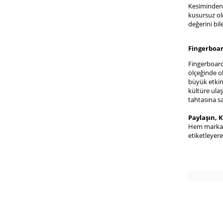
Kesiminden,
kusursuz ol
değerini bil
Fingerboa
Fingerboard
ölçeğinde o
büyük etkinl
kültüre ula
tahtasına s
Paylaşın, 
Hem markamı
etiketleyere