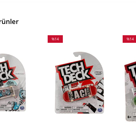
rünler
%14
%14
İndirim
İndiri
%14İndirim
%14İnd