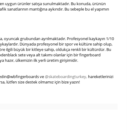
nra en uygun ürünler satışa sunulmaktadır. Bu konuda, ürünün
fik sanatlarının mantığına aykırıdır. Bu sebeple bu el yapımın
da, oyuncak grubundan ayrılmaktadır. Profesyonel kaykayın 1/10
aykaylardır. Dünyada profesyonel bir spor ve kültüre sahip olup,
ilgili büyük bir kitleye sahip, oldukça renkli bir kültürdür. Bu
enblack sete veya alt takımı olanlar için bir fingerboard
azır, ülkemizin ilk yerli üretim girişimidir.
p edin@wbfingerboards ve
@skateboardingturkey,
hareketlerinizi
rsa, lütfen size destek olmamız için bize yazın!