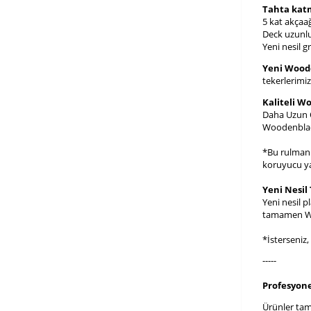
Tahta katm
5 kat akçaağ
Deck uzunlu
Yeni nesil g
Yeni Wood
tekerlerimi
Kaliteli W
Daha Uzun Ö
Woodenblack
*Bu rulmanla
koruyucu yağ
Yeni Nesil
Yeni nesil p
tamamen Woo
*İsterseniz
-----
Profesyonel
Ürünler tam