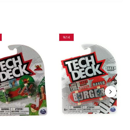
%14
m
İndirim
irim
%14İndirim