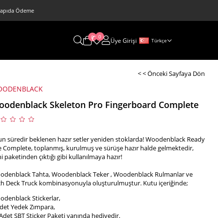
 • Kapıda Ödeme
0
0
Üye Girişi
Türkçe
< < Önceki Sayfaya Dön
OODENBLACK
odenblack Skeleton Pro Fingerboard Complete
n süredir beklenen hazır setler yeniden stoklarda! Woodenblack Ready
 Complete, toplanmış, kurulmuş ve sürüşe hazır halde gelmektedir,
i paketinden çıktığı gibi kullanılmaya hazır!
odenblack Tahta, Woodenblack Teker , Woodenblack Rulmanlar ve
h Deck Truck kombinasyonuyla oluşturulmuştur. Kutu içeriğinde;
denblack Stickerlar,
det Yedek Zımpara,
Adet SBT Sticker Paketi yanında hediyedir.