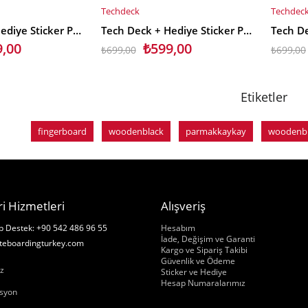
Techdeck
Techdec
SEPETE EKLE
SEPET
Tech Deck + Hediye Sticker Paketli Parmak Kaykayı Darkroom Carnage
Tech Deck + Hediye Sticker Paketli Parmak Kaykayı Baker Skateboards
9,00
₺599,00
₺699,00
₺699,00
Etiketler
fingerboard
woodenblack
parmakkaykay
woodenb
i Hizmetleri
Alışveriş
Hakkımızda
 Destek: +90 542 486 96 55
Hesabım
İade, Değişim ve Garanti
teboardingturkey.com
Kargo ve Sipariş Takibi
ızda
Güvenlik ve Ödeme
z
Sticker ve Hediye
Hesap Numaralarımız
syon