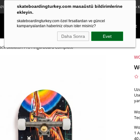
skateboardingturkey.com masaüstü bildirimlerine
0'lı Sticker Paketi Hediye • Ücretsiz Kargo • Sürpriz Hediyeler • Peşin Fiyatına 3 Taksit
ekleyin.
skateboardingturkey.com özel fırsatlardan ve güncel
KAYKAY
LONGBOARD
FINGERBOARD
TEKSTİL
KAMPANYALAR
kampanyalardan haberiniz olsun ister misiniz?
Daha Sonra
Evet
ck Skeleton Pro Fingerboard Complete
W
Wo
Uzu
Use
yan
Wo
Tec
Woo
1 A
40 