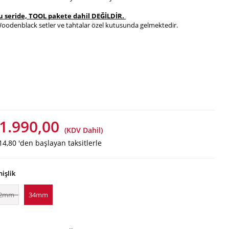
u seride, TOOL pakete dahil DEĞİLDİR.
oodenblack setler ve tahtalar özel kutusunda gelmektedir.
1.990,00
(KDV Dahil)
14,80
'den başlayan taksitlerle
işlik
2mm
34mm