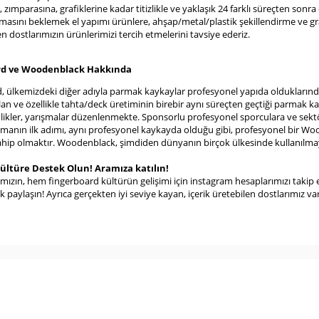
 zımparasına, grafiklerine kadar titizlikle ve yaklaşık 24 farklı süreçten so
masını beklemek el yapımı ürünlere, ahşap/metal/plastik şekillendirme ve gra
en dostlarımızın ürünlerimizi tercih etmelerini tavsiye ederiz.
rd ve Woodenblack Hakkında
, ülkemizdeki diğer adıyla parmak kaykaylar profesyonel yapıda oldukların
lan ve özellikle tahta/deck üretiminin birebir aynı süreçten geçtiği parmak k
ikler, yarışmalar düzenlenmekte. Sponsorlu profesyonel sporculara ve sektöre 
şmanın ilk adımı, aynı profesyonel kaykayda olduğu gibi, profesyonel bir Wood
ahip olmaktır. Woodenblack, şimdiden dünyanın birçok ülkesinde kullanılmaya h
Kültüre Destek Olun! Aramıza katılın!
zın, hem fingerboard kültürün gelişimi için instagram hesaplarımızı taki
k paylaşın! Ayrıca gerçekten iyi seviye kayan, içerik üretebilen dostlarımız va