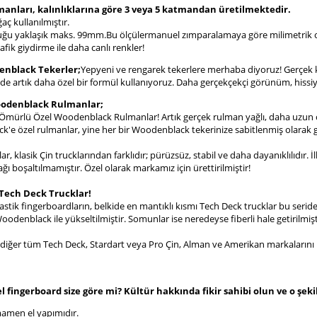
anları, kalınlıklarına göre 3 veya 5 katmandan üretilmektedir.
aç kullanılmıştır.
ğu yaklaşık maks. 99mm.Bu ölçülermanuel zımparalamaya göre milimetrik o
rafik giydirme ile daha canlı renkler!
enblack Tekerler;
Yepyeni ve rengarek tekerlere merhaba diyoruz! Gerçek 
zde artık daha özel bir formül kullanıyoruz. Daha gerçekçekçi görünüm, hissiy
oodenblack Rulmanlar;
mürlü Özel Woodenblack Rulmanlar! Artık gerçek rulman yağlı, daha uzun 
'e özel rulmanlar, yine her bir Woodenblack tekerinize sabitlenmiş olarak g
r, klasik Çin trucklarından farklıdır; pürüzsüz, stabil ve daha dayanıklılıdır.
ı boşaltılmamıştır. Özel olarak markamız için ürettirilmiştir!
 Tech Deck Trucklar!
lastik fingerboardların, belkide en mantıklı kısmı Tech Deck trucklar bu seride 
denblack ile yükseltilmiştir. Somunlar ise neredeyse fiberli hale getirilmişt
, diğer tüm Tech Deck, Stardart veya Pro Çin, Alman ve Amerikan markalarını 
 fingerboard size göre mi? Kültür hakkında fikir sahibi olun ve o şekil
amen el yapımıdır.