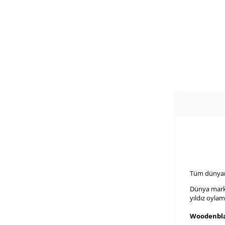
Tüm dünyan
Dünya markal
yıldız oyla
Woodenbla