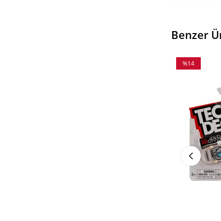
Benzer Ü
%14
İndirim
%14İndirim