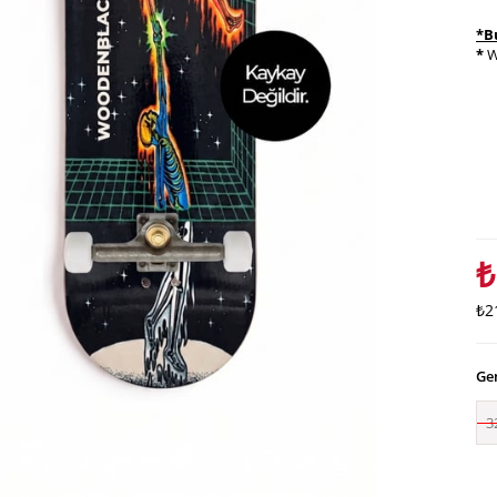
*B
*
W
₺
₺2
Gen
3