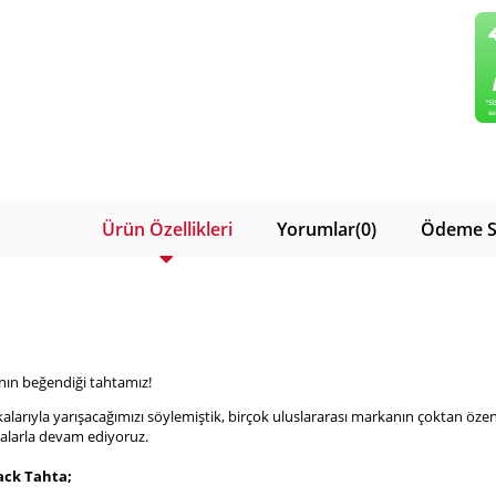
Ürün Özellikleri
Yorumlar
(0)
Ödeme S
ın beğendiği tahtamız!
arıyla yarışacağımızı söylemiştik, birçok uluslararası markanın çoktan özendi
malarla devam ediyoruz.
ck Tahta;