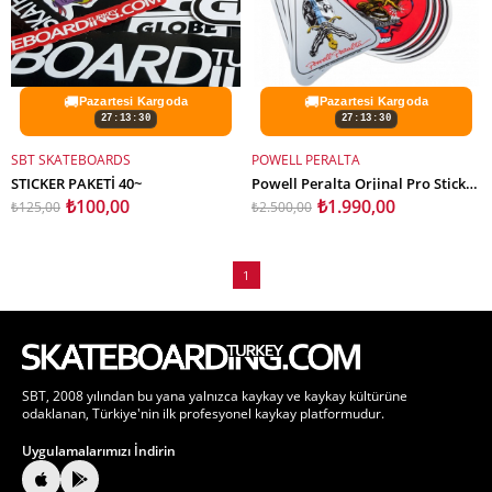
🚚
🚚
Pazartesi Kargoda
Pazartesi Kargoda
27:13:30
27:13:30
SBT SKATEBOARDS
POWELL PERALTA
SEPETE EKLE
SEPETE EKLE
STICKER PAKETİ 40~
Powell Peralta Orjinal Pro Stickers
₺100,00
₺1.990,00
₺125,00
₺2.500,00
1
SBT, 2008 yılından bu yana yalnızca kaykay ve kaykay kültürüne
odaklanan, Türkiye'nin ilk profesyonel kaykay platformudur.
Uygulamalarımızı İndirin