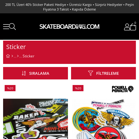
200 TL Üzeri 40'lı Sticker Paketi Hediye • Ücretsiz Kargo • Sürpriz Hediyeler • Peşin
Fiyatına 3 Taksit • Kapıda Ödeme
0
Sticker
Sticker
SIRALAMA
FILTRELEME
%20
%20
İndirim
İndirim
%20İndirim
%20İndirim