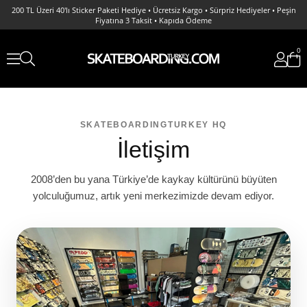
200 TL Üzeri 40'lı Sticker Paketi Hediye • Ücretsiz Kargo • Sürpriz Hediyeler • Peşin
Fiyatına 3 Taksit • Kapıda Ödeme
0
SKATEBOARDINGTURKEY HQ
İletişim
2008’den bu yana Türkiye’de kaykay kültürünü büyüten
yolculuğumuz, artık yeni merkezimizde devam ediyor.