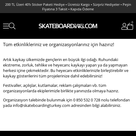
200 TL Üzeri 40'lı Sticker Paketi Hediye • Ücretsiz Kargo • Sürpriz Hediyeler • Peşin
Fiyatına 3 Taksit • Kapıda Ödeme
0
Tüm etkinlikleriniz ve organizasyonlarınız için hazırız!
Artık kaykay ülkemizde gençlerin en büyük ilgi odağı. Ruhundaki
ekstreme, zorluk, tehlike ve heyecanı; kaykayı yapan ya da yapmayan
herkesi içine çekmektedir. Bu heyecanı etkinliklerinizle birleştirebilir ve
kaykay gösterilerini tüm projelerinize dahil edebilirsiniz!
Festivaller, açılışlar, kutlamalar, reklam çalışmaları vb. tüm
organizasyonlarda ekiplerimizle birlikte yanınızda olmaya hazırız.
Organizasyon talebinde bulunmak için 0 850 532 0 728 nolu telefondan
yada
info@skateboardingturkey.com
adresinden bilgi alabilirsiniz.