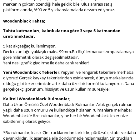
markanın çoktan özendiği hale geldik bile. Uluslararası satış
platformlarında, %90 ve 5 yıldız oylamalarla devam ediyoruz.
Woodenblack Tahta;
Tahta katmanları, kalınlıklarına göre 3 veya 5 katmandan
üretilmektedir.
5 kat akçaağaç kullanılmıştır.
Deck uzunluğu yaklaşık maks. 99mm.Bu ölçülermanuel zımparalamaya
göre milimetrik olarak değişebilmektedir.
Yeni nesil grafik giydirme ile daha canlı renkler!
Yeni Woodenblack Tekerler;
Yepyeni ve rengarek tekerlere merhaba
diyoruz! Gerçek kaykay tekerlerinden esinlenerek, dünya markalarında
olduğu gibi tekerlerimizde artık daha özel bir formül kullanıyoruz. Daha
gerçekçekçi görünüm, hissiyat ve uzun kullanım süresiyle!
Kaliteli Woodenblack Rulmanlar;
Daha Uzun Ömürlü Özel Woodenblack Rulmanlar! Artık gerçek rulman
yağlı, daha uzun ömürlü ve kullandıkça hızlanan rulmanlara merhaba!
Woodenblack'e özel rulmanlar, yine her bir Woodenblack tekerinize
sabitlenmiş olarak geliyor.
*Bu rulmanlar, klasik Çin trucklarından farklıdır; pürüzsüz, stabil ve daha
dayanıklılıdır. İlk aşamada elle döndürmede hızlanmazlar, Çin truckları