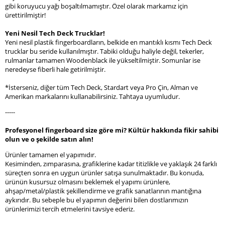
gibi koruyucu yağı boşaltılmamıştır. Özel olarak markamız için
ürettirilmiştir!
Yeni Nesil Tech Deck Trucklar!
Yeni nesil plastik fingerboardların, belkide en mantıklı kısmı Tech Deck
trucklar bu seride kullanılmıştır. Tabiki olduğu haliyle değil, tekerler,
rulmanlar tamamen Woodenblack ile yükseltilmiştir. Somunlar ise
neredeyse fiberli hale getirilmiştir.
*İsterseniz, diğer tüm Tech Deck, Stardart veya Pro Çin, Alman ve
Amerikan markalarını kullanabilirsiniz. Tahtaya uyumludur.
-----
Profesyonel fingerboard size göre mi? Kültür hakkında fikir sahibi
olun ve o şekilde satın alın!
Ürünler tamamen el yapımıdır.
Kesiminden, zımparasına, grafiklerine kadar titizlikle ve yaklaşık 24 farklı
süreçten sonra en uygun ürünler satışa sunulmaktadır. Bu konuda,
ürünün kusursuz olmasını beklemek el yapımı ürünlere,
ahşap/metal/plastik şekillendirme ve grafik sanatlarının mantığına
aykırıdır. Bu sebeple bu el yapımın değerini bilen dostlarımızın
ürünlerimizi tercih etmelerini tavsiye ederiz.