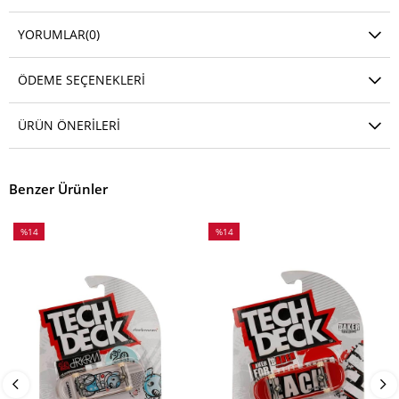
YORUMLAR
(0)
ÖDEME SEÇENEKLERI
ÜRÜN ÖNERILERI
Benzer Ürünler
%14
%14
İndirim
İndirim
%14İndirim
%14İndirim