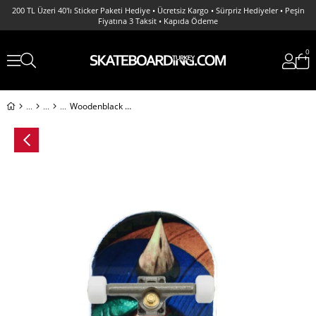
200 TL Üzeri 40'lı Sticker Paketi Hediye • Ücretsiz Kargo • Sürpriz Hediyeler • Peşin
Fiyatına 3 Taksit • Kapıda Ödeme
0
Woodenblack Oni Eyes Pro Fingerboard Complete