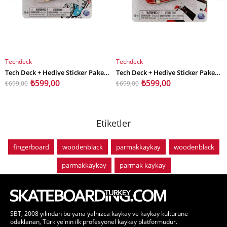
Techdeck
Techdeck
SEPETE EKLE
SEPETE EKLE
Tech Deck + Hediye Sticker Paketli Parmak Kaykayı Darkroom Carnage
Tech Deck + Hediye Sticker Paketli Parmak Kaykayı Baker Skateboards
₺599,00
₺599,00
₺699,00
₺699,00
Etiketler
fingerboard
woodenblack
parmakkaykay
woodenblack
parmakkaykay
parmak kaykay
SBT, 2008 yılından bu yana yalnızca kaykay ve kaykay kültürüne
odaklanan, Türkiye'nin ilk profesyonel kaykay platformudur.