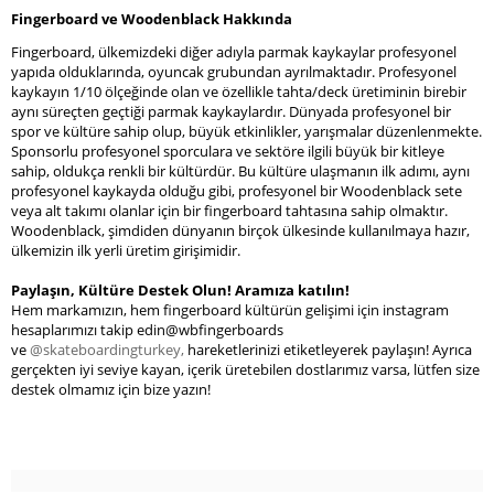
Fingerboard ve Woodenblack Hakkında
Fingerboard, ülkemizdeki diğer adıyla parmak kaykaylar profesyonel
yapıda olduklarında, oyuncak grubundan ayrılmaktadır. Profesyonel
kaykayın 1/10 ölçeğinde olan ve özellikle tahta/deck üretiminin birebir
aynı süreçten geçtiği parmak kaykaylardır. Dünyada profesyonel bir
spor ve kültüre sahip olup, büyük etkinlikler, yarışmalar düzenlenmekte.
Sponsorlu profesyonel sporculara ve sektöre ilgili büyük bir kitleye
sahip, oldukça renkli bir kültürdür. Bu kültüre ulaşmanın ilk adımı, aynı
profesyonel kaykayda olduğu gibi, profesyonel bir Woodenblack sete
veya alt takımı olanlar için bir fingerboard tahtasına sahip olmaktır.
Woodenblack, şimdiden dünyanın birçok ülkesinde kullanılmaya hazır,
ülkemizin ilk yerli üretim girişimidir.
Paylaşın, Kültüre Destek Olun! Aramıza katılın!
Hem markamızın, hem fingerboard kültürün gelişimi için instagram
hesaplarımızı takip edin@wbfingerboards
ve
@skateboardingturkey,
hareketlerinizi etiketleyerek paylaşın! Ayrıca
gerçekten iyi seviye kayan, içerik üretebilen dostlarımız varsa, lütfen size
destek olmamız için bize yazın!