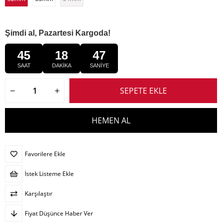
Şimdi al, Pazartesi Kargoda!
45
18
46
SAAT
DAKİKA
SANİYE
Favorilere Ekle
İstek Listeme Ekle
Karşılaştır
Fiyat Düşünce Haber Ver