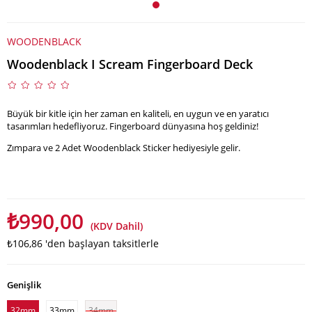
WOODENBLACK
Woodenblack I Scream Fingerboard Deck
Büyük bir kitle için her zaman en kaliteli, en uygun ve en yaratıcı
tasarımları hedefliyoruz. Fingerboard dünyasına hoş geldiniz!
Zımpara ve 2 Adet Woodenblack Sticker hediyesiyle gelir.
₺990,00
(KDV Dahil)
₺106,86
'den başlayan taksitlerle
Genişlik
32mm
33mm
34mm