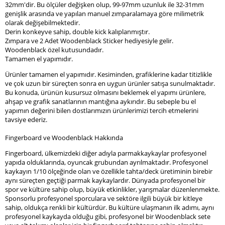
32mm'dir. Bu ölçüler değişken olup, 99-97mm uzunluk ile 32-31mm
genişlik arasında ve yapılan manuel zımparalamaya göre milimetrik
olarak değişebilmektedir.
Derin konkeyve sahip, double kick kalıplanmıştır.
Zımpara ve 2 Adet Woodenblack Sticker hediyesiyle gelir.
Woodenblack özel kutusundadır.
Tamamen el yapımıdır.
Ürünler tamamen el yapımıdır. Kesiminden, grafiklerine kadar titizlikle
ve çok uzun bir süreçten sonra en uygun ürünler satışa sunulmaktadır.
Bu konuda, ürünün kusursuz olmasını beklemek el yapımı ürünlere,
ahşap ve grafik sanatlarının mantığına aykırıdır. Bu sebeple bu el
yapımın değerini bilen dostlarımızın ürünlerimizi tercih etmelerini
tavsiye ederiz.
Fingerboard ve Woodenblack Hakkında
Fingerboard, ülkemizdeki diğer adıyla parmakkaykaylar profesyonel
yapıda olduklarında, oyuncak grubundan ayrılmaktadır. Profesyonel
kaykayın 1/10 ölçeğinde olan ve özellikle tahta/deck üretiminin birebir
aynı süreçten geçtiği parmak kaykaylardır. Dünyada profesyonel bir
spor ve kültüre sahip olup, büyük etkinlikler, yarışmalar düzenlenmekte.
Sponsorlu profesyonel sporculara ve sektöre ilgili büyük bir kitleye
sahip, oldukça renkli bir kültürdür. Bu kültüre ulaşmanın ilk adımı, aynı
profesyonel kaykayda olduğu gibi, profesyonel bir Woodenblack sete