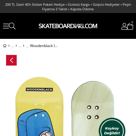
200 TL Üzeri 40'lı Sticker Paketi Hediye • Ücretsiz Kargo • Sürpriz Hediyeler • Peşin
Fiyatına 3 Taksit • Kapıda Ödeme
0
Woodenblack I Scream Fingerboard Deck