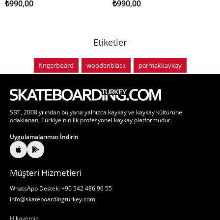
₺990,00
₺990,00
Etiketler
fingerboard
woodenblack
parmakkaykay
SBT, 2008 yılından bu yana yalnızca kaykay ve kaykay kültürüne
odaklanan, Türkiye'nin ilk profesyonel kaykay platformudur.
Uygulamalarımızı İndirin
Müşteri Hizmetleri
WhatsApp Destek: +90 542 486 96 55
info@skateboardingturkey.com
Hakkımızda
Hikayemiz