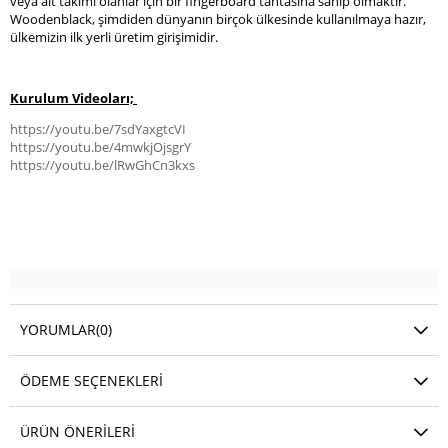
veya alt takımı olanlar için bir fingerboard tahtasına sahip olmaktır.
Woodenblack, şimdiden dünyanın birçok ülkesinde kullanılmaya hazır,
ülkemizin ilk yerli üretim girişimidir.
Kurulum Videoları;
https://youtu.be/7sdYaxgtcVI
https://youtu.be/4mwkjOjsgrY
https://youtu.be/lRwGhCn3kxs
YORUMLAR
(0)
ÖDEME SEÇENEKLERI
ÜRÜN ÖNERILERI