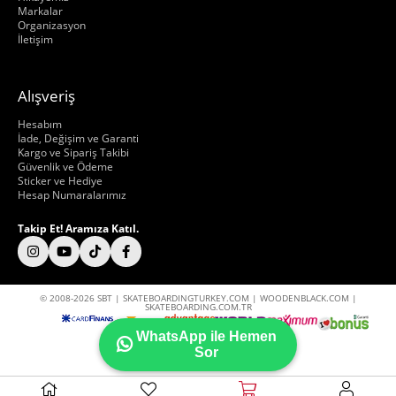
Markalar
Organizasyon
İletişim
Alışveriş
Hakkımızda
Hesabım
İade, Değişim ve Garanti
Kargo ve Sipariş Takibi
Güvenlik ve Ödeme
Sticker ve Hediye
Hesap Numaralarımız
Takip Et! Aramıza Katıl.
© 2008-2026 SBT | SKATEBOARDINGTURKEY.COM | WOODENBLACK.COM |
SKATEBOARDING.COM.TR
WhatsApp ile Hemen
Sor