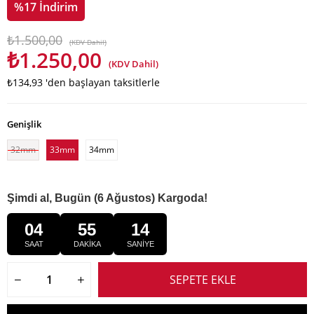
%
17
İndirim
₺1.500,00
(KDV Dahil)
₺1.250,00
(KDV Dahil)
₺134,93
'den başlayan taksitlerle
Genişlik
32mm
33mm
34mm
Şimdi al, Bugün (6 Ağustos) Kargoda!
04
55
13
SAAT
DAKİKA
SANİYE