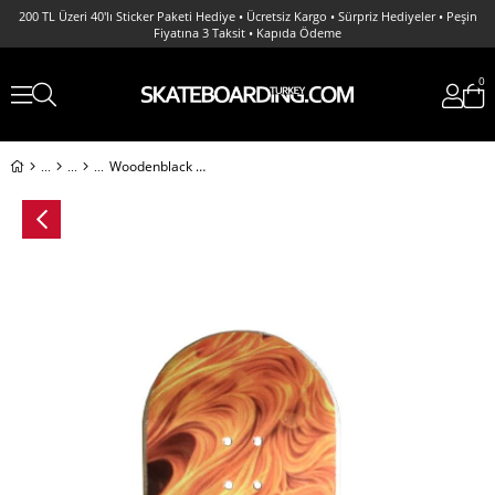
200 TL Üzeri 40'lı Sticker Paketi Hediye • Ücretsiz Kargo • Sürpriz Hediyeler • Peşin
Fiyatına 3 Taksit • Kapıda Ödeme
0
Woodenblack Fire Queen Fingerboard Deck