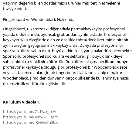
yapımın değerini bilen dostlarımızın ürünlerimizi tercih etmelerini
tavsiye ederiz.
Fingerboard ve Woodenblack Hakkında
Fingerboard, ülkemizdeki diğer adıyla parmakkaykaylar profesyonel
yapıda olduklarında, oyuncak grubundan ayrılmaktadır. Profesyonel
kaykayın 1/10 ölçeğinde olan ve özellikle tahta/deck üretiminin birebir
aynı süreçten geçtiği parmak kaykaylardır. Dünyada profesyonel bir
spor ve kültüre sahip olup, büyük etkinlikler, yarışmalar düzenlenmekte.
Sponsorlu profesyonel sporculara ve sektöre ilgili büyük bir kitleye
sahip, oldukça renkli bir kültürdür. Bu kültüre ulaşmanın ilk adımı, aynı
profesyonel kaykayda olduğu gibi, profesyonel bir Woodenblack sete
veya alt takımı olanlar için bir fingerboard tahtasına sahip olmaktır.
Woodenblack, şimdiden dünyanın birçok ülkesinde kullanılmaya hazır,
ülkemizin ilk yerli üretim girişimidir.
Kurulum Videoları;
https://youtu.be/7sdYaxgtcVI
https://youtu.be/4mwkjOjsgrY
https://youtu.be/lRwGhCn3kxs