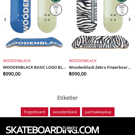
WOODENBLACK
WOODENBLACK
SEPETE EKLE
SEPETE EKLE
WOODENBLACK BASIC LOGO BLUE FINGERBOARD DECK
Woodenblack Zebra Fingerboard Deck
₺990,00
₺990,00
Etiketler
fingerboard
woodenblack
parmakkaykay