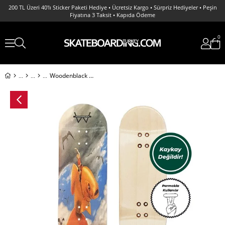
200 TL Üzeri 40'lı Sticker Paketi Hediye • Ücretsiz Kargo • Sürpriz Hediyeler • Peşin
Fiyatına 3 Taksit • Kapıda Ödeme
0
Woodenblack Fish Boy Fingerboard Deck