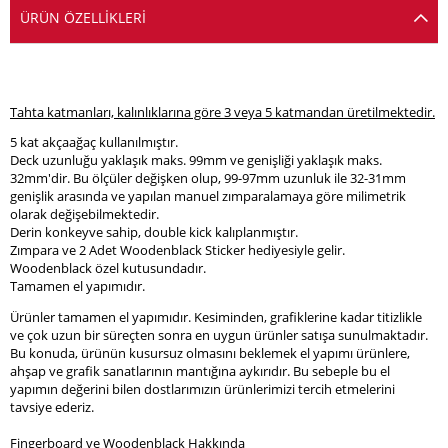
ÜRÜN ÖZELLIKLERI
Tahta katmanları, kalınlıklarına göre 3 veya 5 katmandan üretilmektedir.
5 kat akçaağaç kullanılmıştır.
Deck uzunluğu yaklaşık maks. 99mm ve genişliği yaklaşık maks.
32mm'dir. Bu ölçüler değişken olup, 99-97mm uzunluk ile 32-31mm
genişlik arasında ve yapılan manuel zımparalamaya göre milimetrik
olarak değişebilmektedir.
Derin konkeyve sahip, double kick kalıplanmıştır.
Zımpara ve 2 Adet Woodenblack Sticker hediyesiyle gelir.
Woodenblack özel kutusundadır.
Tamamen el yapımıdır.
Ürünler tamamen el yapımıdır. Kesiminden, grafiklerine kadar titizlikle
ve çok uzun bir süreçten sonra en uygun ürünler satışa sunulmaktadır.
Bu konuda, ürünün kusursuz olmasını beklemek el yapımı ürünlere,
ahşap ve grafik sanatlarının mantığına aykırıdır. Bu sebeple bu el
yapımın değerini bilen dostlarımızın ürünlerimizi tercih etmelerini
tavsiye ederiz.
Fingerboard ve Woodenblack Hakkında