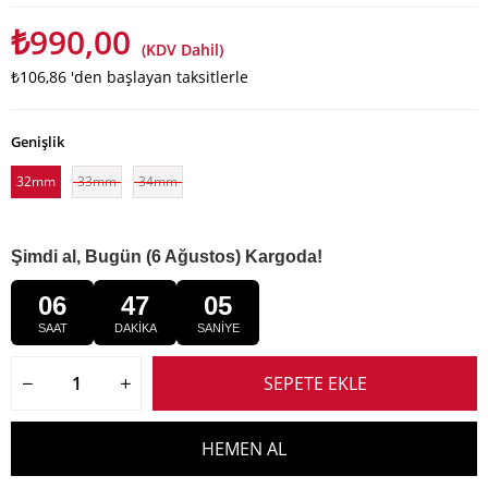
₺990,00
(KDV Dahil)
₺106,86
'den başlayan taksitlerle
Genişlik
32mm
33mm
34mm
Şimdi al, Bugün (6 Ağustos) Kargoda!
06
47
05
SAAT
DAKİKA
SANİYE