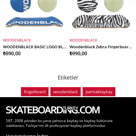
WOODENBLACK
WOODENBLACK
SEPETE EKLE
SEPETE EKLE
WOODENBLACK BASIC LOGO BLUE FINGERBOARD DECK
Woodenblack Zebra Fingerboard Deck
₺990,00
₺990,00
Etiketler
fingerboard
woodenblack
parmakkaykay
SBT, 2008 yılından bu yana yalnızca kaykay ve kaykay kültürüne
odaklanan, Türkiye'nin ilk profesyonel kaykay platformudur.
Uygulamalarımızı İndirin