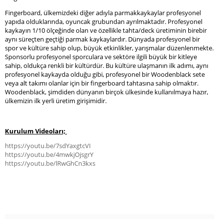
Fingerboard, ülkemizdeki diğer adıyla parmakkaykaylar profesyonel
yapıda olduklarında, oyuncak grubundan ayrılmaktadır. Profesyonel
kaykayın 1/10 ölçeğinde olan ve özellikle tahta/deck üretiminin birebir
aynı süreçten geçtiği parmak kaykaylardır. Dünyada profesyonel bir
spor ve kültüre sahip olup, büyük etkinlikler, yarışmalar düzenlenmekte.
Sponsorlu profesyonel sporculara ve sektöre ilgili büyük bir kitleye
sahip, oldukça renkli bir kültürdür. Bu kültüre ulaşmanın ilk adımı, aynı
profesyonel kaykayda olduğu gibi, profesyonel bir Woodenblack sete
veya alt takımı olanlar için bir fingerboard tahtasına sahip olmaktır.
Woodenblack, şimdiden dünyanın birçok ülkesinde kullanılmaya hazır,
ülkemizin ilk yerli üretim girişimidir.
Kurulum Videoları;
https://youtu.be/7sdYaxgtcVI
https://youtu.be/4mwkjOjsgrY
https://youtu.be/lRwGhCn3kxs