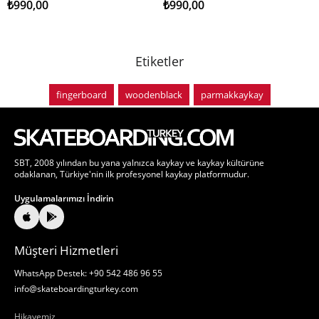
₺990,00
₺990,00
Etiketler
fingerboard
woodenblack
parmakkaykay
SBT, 2008 yılından bu yana yalnızca kaykay ve kaykay kültürüne
odaklanan, Türkiye'nin ilk profesyonel kaykay platformudur.
Uygulamalarımızı İndirin
Müşteri Hizmetleri
WhatsApp Destek: +90 542 486 96 55
info@skateboardingturkey.com
Hakkımızda
Hikayemiz