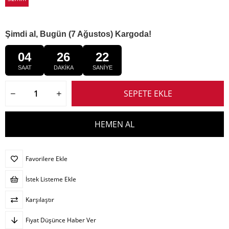
Şimdi al, Bugün (7 Ağustos) Kargoda!
04
26
21
SAAT
DAKİKA
SANİYE
Favorilere Ekle
İstek Listeme Ekle
Karşılaştır
Fiyat Düşünce Haber Ver