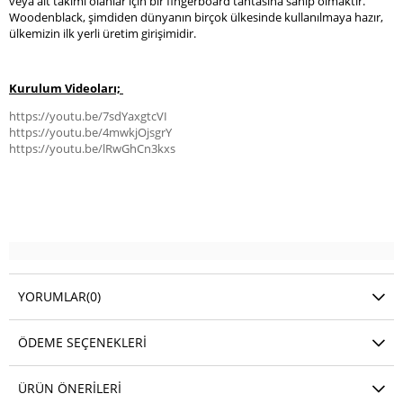
veya alt takımı olanlar için bir fingerboard tahtasına sahip olmaktır.
Woodenblack, şimdiden dünyanın birçok ülkesinde kullanılmaya hazır,
ülkemizin ilk yerli üretim girişimidir.
Kurulum Videoları;
https://youtu.be/7sdYaxgtcVI
https://youtu.be/4mwkjOjsgrY
https://youtu.be/lRwGhCn3kxs
YORUMLAR
(0)
ÖDEME SEÇENEKLERI
ÜRÜN ÖNERILERI