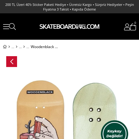
200 TL Üzeri 40'lı Sticker Paketi Hediye • Ücretsiz Kargo • Sürpriz Hediyeler • Peşin
Fiyatına 3 Taksit • Kapıda Ödeme
0
Woodenblack Shred With Me Fingerboard Deck