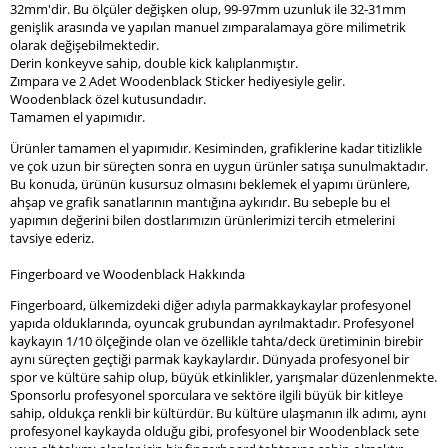
32mm'dir. Bu ölçüler değişken olup, 99-97mm uzunluk ile 32-31mm
genişlik arasında ve yapılan manuel zımparalamaya göre milimetrik
olarak değişebilmektedir.
Derin konkeyve sahip, double kick kalıplanmıştır.
Zımpara ve 2 Adet Woodenblack Sticker hediyesiyle gelir.
Woodenblack özel kutusundadır.
Tamamen el yapımıdır.
Ürünler tamamen el yapımıdır. Kesiminden, grafiklerine kadar titizlikle
ve çok uzun bir süreçten sonra en uygun ürünler satışa sunulmaktadır.
Bu konuda, ürünün kusursuz olmasını beklemek el yapımı ürünlere,
ahşap ve grafik sanatlarının mantığına aykırıdır. Bu sebeple bu el
yapımın değerini bilen dostlarımızın ürünlerimizi tercih etmelerini
tavsiye ederiz.
Fingerboard ve Woodenblack Hakkında
Fingerboard, ülkemizdeki diğer adıyla parmakkaykaylar profesyonel
yapıda olduklarında, oyuncak grubundan ayrılmaktadır. Profesyonel
kaykayın 1/10 ölçeğinde olan ve özellikle tahta/deck üretiminin birebir
aynı süreçten geçtiği parmak kaykaylardır. Dünyada profesyonel bir
spor ve kültüre sahip olup, büyük etkinlikler, yarışmalar düzenlenmekte.
Sponsorlu profesyonel sporculara ve sektöre ilgili büyük bir kitleye
sahip, oldukça renkli bir kültürdür. Bu kültüre ulaşmanın ilk adımı, aynı
profesyonel kaykayda olduğu gibi, profesyonel bir Woodenblack sete