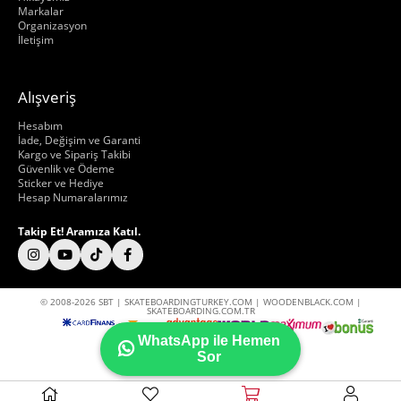
Markalar
Organizasyon
İletişim
Alışveriş
Hakkımızda
Hesabım
İade, Değişim ve Garanti
Kargo ve Sipariş Takibi
Güvenlik ve Ödeme
Sticker ve Hediye
Hesap Numaralarımız
Takip Et! Aramıza Katıl.
© 2008-2026 SBT | SKATEBOARDINGTURKEY.COM | WOODENBLACK.COM |
SKATEBOARDING.COM.TR
WhatsApp ile Hemen
Sor