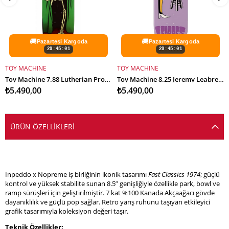
🚚
🚚
Pazartesi Kargoda
Pazartesi Kargoda
29:45:00
29:45:00
TOY MACHINE
TOY MACHINE
SEPETE EKLE
SEPETE EKLE
Toy Machine 7.88 Lutherian Profesyonel Kaykay Tahtası
Toy Machine 8.25 Jeremy Leabres Deck Profesyonel Kaykay Tahtası
₺5.490,00
₺5.490,00
ÜRÜN ÖZELLIKLERI
Inpeddo x Nopreme iş birliğinin ikonik tasarımı
Fast Classics 1974
; güçlü
kontrol ve yüksek stabilite sunan 8.5” genişliğiyle özellikle park, bowl ve
ramp sürüşleri için geliştirilmiştir. 7 kat %100 Kanada Akçaağacı gövde
dayanıklılık ve güçlü pop sağlar. Retro yarış ruhunu taşıyan etkileyici
grafik tasarımıyla koleksiyon değeri taşır.
Teknik Özellikler: