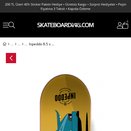
Fiyatına 3 Taksit • Kapıda Ödeme
0
Inpeddo 8.5 x Nopreme Fast Classics 1974 Deck Profesyonel Kaykay Tahtası