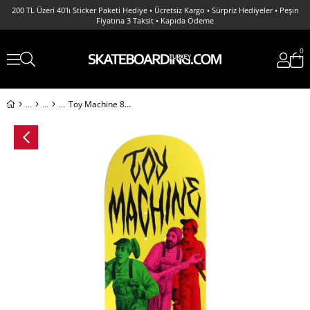
200 TL Üzeri 40'lı Sticker Paketi Hediye • Ücretsiz Kargo • Sürpriz Hediyeler • Peşin
Fiyatına 3 Taksit • Kapıda Ödeme
0
Toy Machine 8.5 Romero Horror Show Deck Profesyonel Kaykay Tahtası