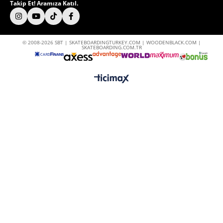
Takip Et! Aramıza Katıl.
© 2008-2026 SBT | SKATEBOARDINGTURKEY.COM | WOODENBLACK.COM |
SKATEBOARDING.COM.TR