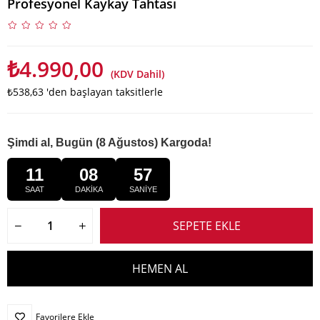
Profesyonel Kaykay Tahtası
₺4.990,00
(KDV Dahil)
₺538,63
'den başlayan taksitlerle
Şimdi al, Bugün (8 Ağustos) Kargoda!
11
08
56
SAAT
DAKİKA
SANİYE
Favorilere Ekle