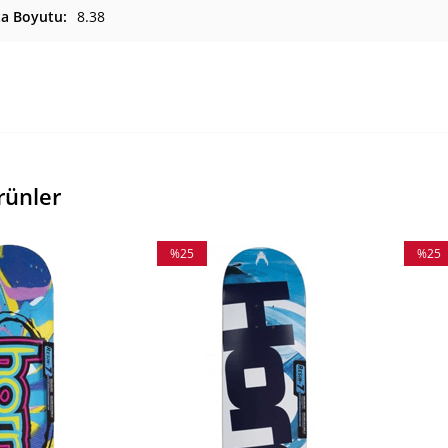
ta Boyutu
8.38
rünler
%25
%25
İndirim
İndiri
%25İndirim
%25İnd