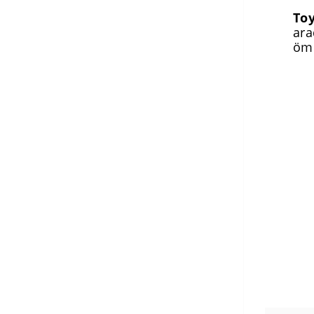
To
ara
ömü