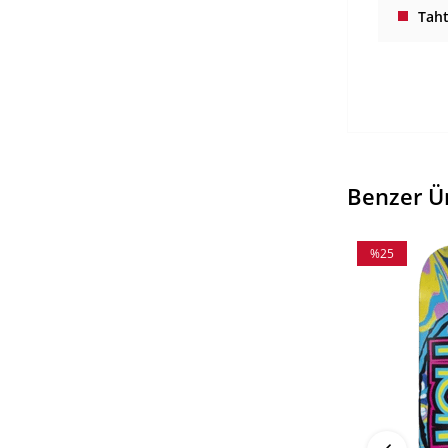
Tah
Benzer Ü
%25
İndirim
%25İndirim