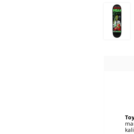
To
mar
kal