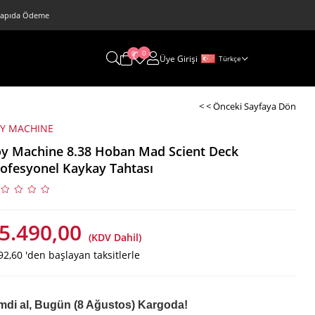
 • Kapıda Ödeme
0
0
Üye Girişi
Türkçe
< < Önceki Sayfaya Dön
Y MACHINE
y Machine 8.38 Hoban Mad Scient Deck
ofesyonel Kaykay Tahtası
5.490,00
(KDV Dahil)
92,60
'den başlayan taksitlerle
mdi al, Bugün (8 Ağustos) Kargoda!