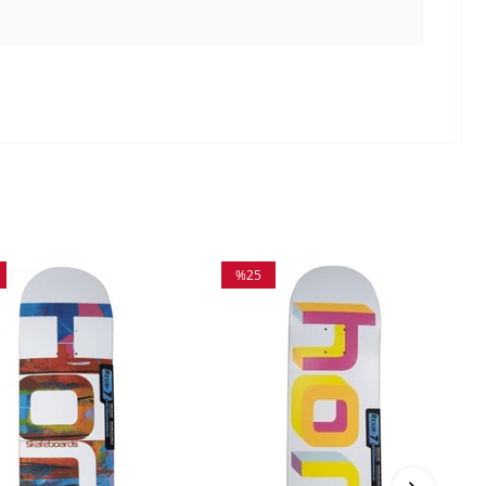
%25
m
İndirim
irim
%25İndirim