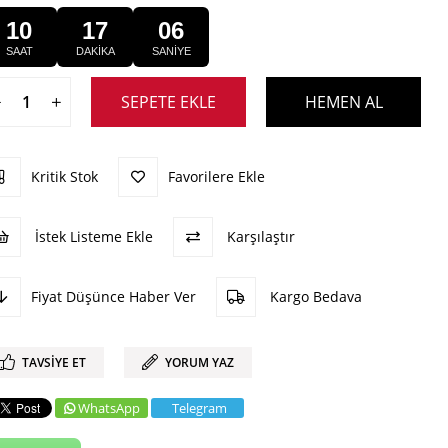
10
17
06
SAAT
DAKİKA
SANİYE
Kritik Stok
Favorilere Ekle
İstek Listeme Ekle
Karşılaştır
Fiyat Düşünce Haber Ver
Kargo Bedava
TAVSIYE ET
YORUM YAZ
WhatsApp
Telegram