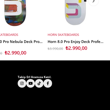
KATEBOARDS
HORN SKATEBOARDS
E EKLE
SEPETE EKLE
Horn 8.0 Pro Nebula Deck Profesyonel Kaykay Tahtası
Horn 8.0 Pro Enjoy Deck Profesyonel Kaykay Tahtası
₺2.990,00
₺3.990,00
₺
₺2.990,00
00
Takip Et! Aramıza Katıl.