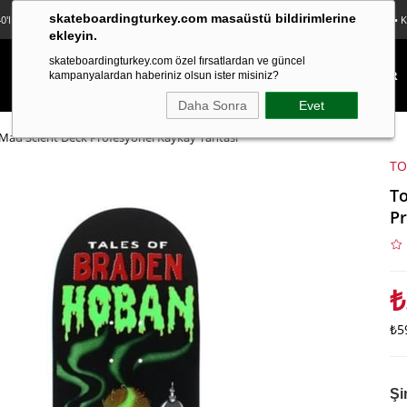
skateboardingturkey.com masaüstü bildirimlerine
0'lı Sticker Paketi Hediye • Ücretsiz Kargo • Sürpriz Hediyeler • Peşin Fiyatına 3 Taksit
ekleyin.
skateboardingturkey.com özel fırsatlardan ve güncel
KAYKAY
LONGBOARD
FINGERBOARD
TEKSTİL
KAMPANYALAR
kampanyalardan haberiniz olsun ister misiniz?
Daha Sonra
Evet
Mad Scient Deck Profesyonel Kaykay Tahtası
TO
To
Pr
₺
₺5
Şi