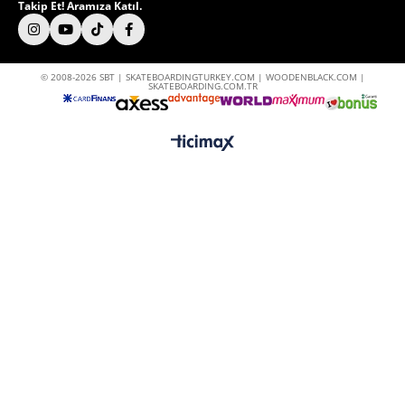
Takip Et! Aramıza Katıl.
© 2008-2026 SBT | SKATEBOARDINGTURKEY.COM | WOODENBLACK.COM |
SKATEBOARDING.COM.TR