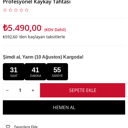
Profesyonel Kaykay Tahtası
₺5.490,00
(KDV Dahil)
₺592,60
'den başlayan taksitlerle
Şimdi al, Yarın (10 Ağustos) Kargoda!
31
41
54
SAAT
DAKİKA
SANİYE
Favorilere Ekle