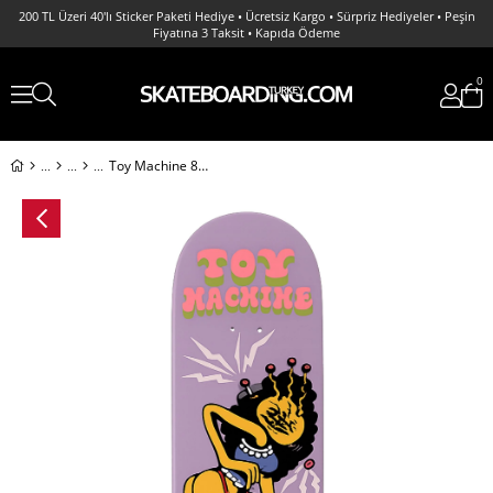
200 TL Üzeri 40'lı Sticker Paketi Hediye • Ücretsiz Kargo • Sürpriz Hediyeler • Peşin
Fiyatına 3 Taksit • Kapıda Ödeme
0
Toy Machine 8.25 Jeremy Leabres Deck Profesyonel Kaykay Tahtası