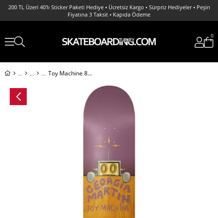
200 TL Üzeri 40'lı Sticker Paketi Hediye • Ücretsiz Kargo • Sürpriz Hediyeler • Peşin
Fiyatına 3 Taksit • Kapıda Ödeme
0
Toy Machine 8.38 Martin Fence Deck Profesyonel Kaykay Tahtası