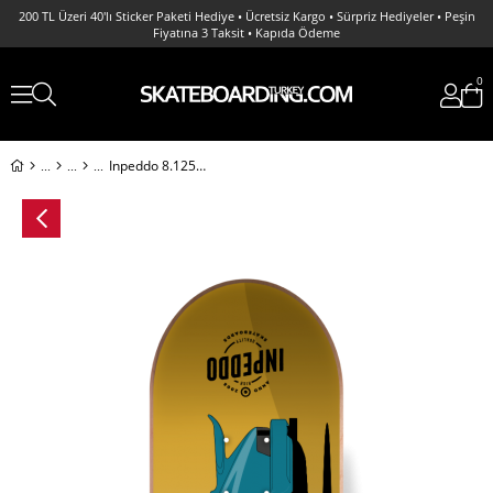
200 TL Üzeri 40'lı Sticker Paketi Hediye • Ücretsiz Kargo • Sürpriz Hediyeler • Peşin
Fiyatına 3 Taksit • Kapıda Ödeme
0
Inpeddo 8.125 x Nopreme Fast Classics 1974 Deck Profesyonel Kaykay Tahtası