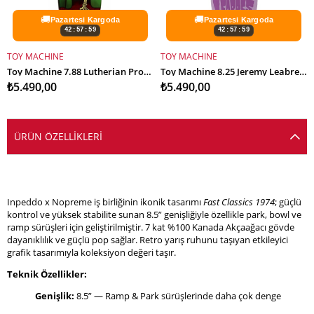
🚚
🚚
Pazartesi Kargoda
Pazartesi Kargoda
42:57:59
42:57:59
TOY MACHINE
TOY MACHINE
SEPETE EKLE
SEPETE EKLE
Toy Machine 7.88 Lutherian Profesyonel Kaykay Tahtası
Toy Machine 8.25 Jeremy Leabres Deck Profesyonel Kaykay Tahtası
₺5.490,00
₺5.490,00
ÜRÜN ÖZELLIKLERI
Inpeddo x Nopreme iş birliğinin ikonik tasarımı
Fast Classics 1974
; güçlü
kontrol ve yüksek stabilite sunan 8.5” genişliğiyle özellikle park, bowl ve
ramp sürüşleri için geliştirilmiştir. 7 kat %100 Kanada Akçaağacı gövde
dayanıklılık ve güçlü pop sağlar. Retro yarış ruhunu taşıyan etkileyici
grafik tasarımıyla koleksiyon değeri taşır.
Teknik Özellikler:
Genişlik:
8.5” — Ramp & Park sürüşlerinde daha çok denge