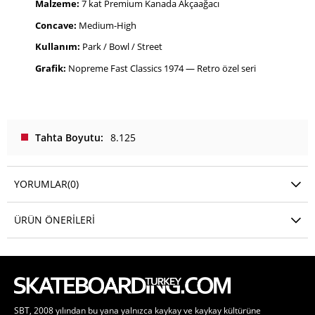
Malzeme:
7 kat Premium Kanada Akçaağacı
Concave:
Medium-High
Kullanım:
Park / Bowl / Street
Grafik:
Nopreme Fast Classics 1974 — Retro özel seri
Tahta Boyutu
8.125
YORUMLAR
(0)
ÜRÜN ÖNERILERI
SBT, 2008 yılından bu yana yalnızca kaykay ve kaykay kültürüne