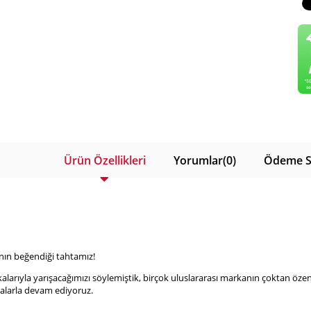
Ürün Özellikleri
Yorumlar
(0)
Ödeme S
ın beğendiği tahtamız!
arıyla yarışacağımızı söylemiştik, birçok uluslararası markanın çoktan özendi
malarla devam ediyoruz.