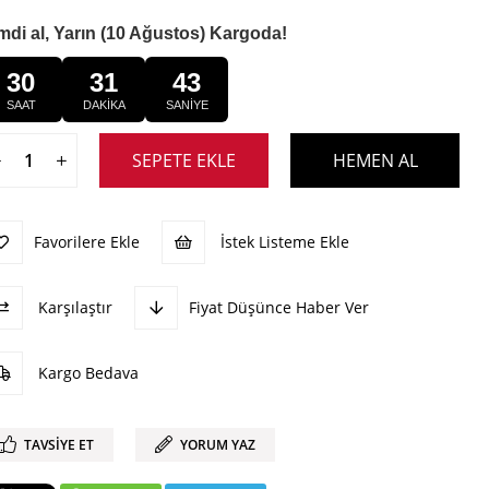
mdi al, Yarın (10 Ağustos) Kargoda!
30
31
42
SAAT
DAKİKA
SANİYE
Favorilere Ekle
İstek Listeme Ekle
Karşılaştır
Fiyat Düşünce Haber Ver
Kargo Bedava
TAVSIYE ET
YORUM YAZ