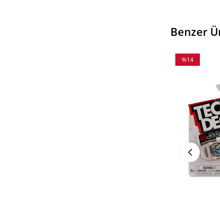
Benzer Ü
%14
İndirim
%14İndirim