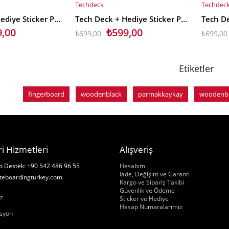
Techdeck
Techdec
SEPETE EKLE
SEPET
Tech Deck + Hediye Sticker Paketli Parmak Kaykayı Darkroom Carnage
Tech Deck + Hediye Sticker Paketli Parmak Kaykayı Baker Skateboards
9,00
₺599,00
₺699,00
₺699,00
Etiketler
fingerboard
woodenblack
parmakkaykay
woodenb
i Hizmetleri
Alışveriş
Hakkımızda
 Destek: +90 542 486 96 55
Hesabım
İade, Değişim ve Garanti
teboardingturkey.com
Kargo ve Sipariş Takibi
ızda
Güvenlik ve Ödeme
z
Sticker ve Hediye
Hesap Numaralarımız
syon