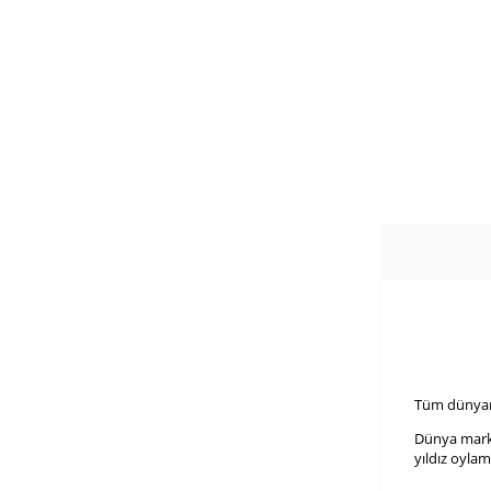
Tüm dünyan
Dünya markal
yıldız oyla