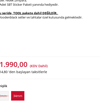
det Yedek Zımpara,
Adet SBT Sticker Paketi yanında hediyedir.
u seride, TOOL pakete dahil DEĞİLDİR.
oodenblack setler ve tahtalar özel kutusunda gelmektedir.
1.990,00
(KDV Dahil)
14,80
'den başlayan taksitlerle
işlik
2mm
34mm