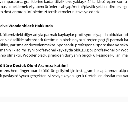
 zımparasına, grafiklerine kadar titizlikle ve yaklaşık 24 farklı süreçten so
masını beklemek el yapımı ürünlere, ahşap/metal/plastik şekillendirme ve gra
en dostlarımızın ürünlerimizi tercih etmelerini tavsiye ederiz.
rd ve Woodenblack Hakkında
, ülkemizdeki diğer adıyla parmak kaykaylar profesyonel yapıda oldukların
lan ve özellikle tahta/deck üretiminin birebir aynı süreçten geçtiği parmak k
ikler, yarışmalar düzenlenmekte. Sponsorlu profesyonel sporculara ve sektöre 
şmanın ilk adımı, aynı profesyonel kaykayda olduğu gibi, profesyonel bir Wood
ahip olmaktır. Woodenblack, şimdiden dünyanın birçok ülkesinde kullanılmaya h
Kültüre Destek Olun! Aramıza katılın!
zın, hem fingerboard kültürün gelişimi için instagram hesaplarımızı taki
k paylaşın! Ayrıca gerçekten iyi seviye kayan, içerik üretebilen dostlarımız va