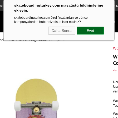
skateboardingturkey.com masaüstü bildirimlerine
0'lı Sticker Paketi Hediye • Ücretsiz Kargo • Sürpriz Hediyeler • Peşin Fiyatına 3 Taksit
ekleyin.
skateboardingturkey.com özel fırsatlardan ve güncel
KAYKAY
LONGBOARD
FINGERBOARD
TEKSTİL
KAMPANYALAR
kampanyalardan haberiniz olsun ister misiniz?
Daha Sonra
Evet
ck Snake Fish Pro Fingerboard Complete
W
Wo
C
Uzu
Use
yan
Wo
Tec
Woo