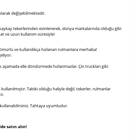
larak değişebilmektedir.
kaykay tekerlerinden esinlenerek, dünya markalarında olduğu gibi
at ve uzun kullanım süresiyle!
ömürlü ve kullandıkça hızlanan rulmanlara merhaba!
eliyor.
 İlk aşamada elle döndürmede hızlanmazlar, Çin truckları gibi
kullanılmıştır. Tabiki olduğu haliyle değil, tekerler, rulmanlar
ir.
kullanabilirsiniz. Tahtaya uyumludur.
de satın alın!