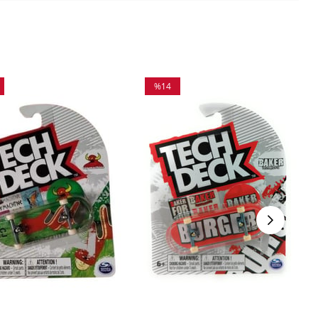
%14
m
İndirim
irim
%14İndirim