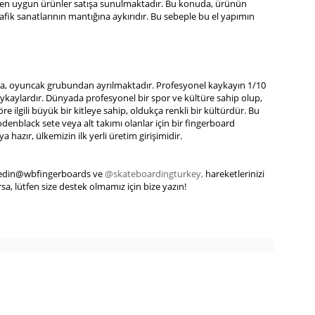
nra en uygun ürünler satışa sunulmaktadır. Bu konuda, ürünün
fik sanatlarının mantığına aykırıdır. Bu sebeple bu el yapımın
da, oyuncak grubundan ayrılmaktadır. Profesyonel kaykayın 1/10
aykaylardır. Dünyada profesyonel bir spor ve kültüre sahip olup,
ilgili büyük bir kitleye sahip, oldukça renkli bir kültürdür. Bu
enblack sete veya alt takımı olanlar için bir fingerboard
azır, ülkemizin ilk yerli üretim girişimidir.
p edin@wbfingerboards ve
@skateboardingturkey,
hareketlerinizi
rsa, lütfen size destek olmamız için bize yazın!