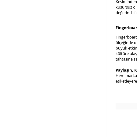
Kesiminden,
kusursuz ol
değerini bil
Fingerboa
Fingerboard
ölçeğinde o
büyük etkinl
kültüre ula
tahtasına s
Paylaşın, 
Hem markamı
etiketleyere