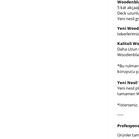
Woodenbla
5 kat akçaağ
Deck uzunlu
Yeni nesil g
Yeni Wood
tekerlerimi
Kaliteli W
Daha Uzun Ö
Woodenblack
*Bu rulmanla
koruyucu yağ
Yeni Nesil
Yeni nesil p
tamamen Woo
*İsterseniz
-----
Profesyonel
Ürünler tam