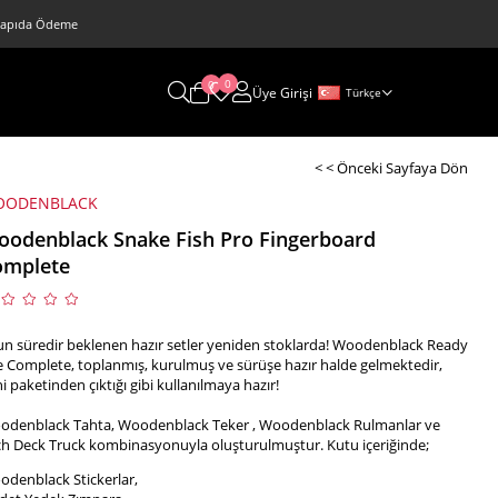
 • Kapıda Ödeme
0
0
Üye Girişi
Türkçe
< < Önceki Sayfaya Dön
OODENBLACK
odenblack Snake Fish Pro Fingerboard
omplete
n süredir beklenen hazır setler yeniden stoklarda! Woodenblack Ready
 Complete, toplanmış, kurulmuş ve sürüşe hazır halde gelmektedir,
i paketinden çıktığı gibi kullanılmaya hazır!
odenblack Tahta, Woodenblack Teker , Woodenblack Rulmanlar ve
h Deck Truck kombinasyonuyla oluşturulmuştur. Kutu içeriğinde;
denblack Stickerlar,