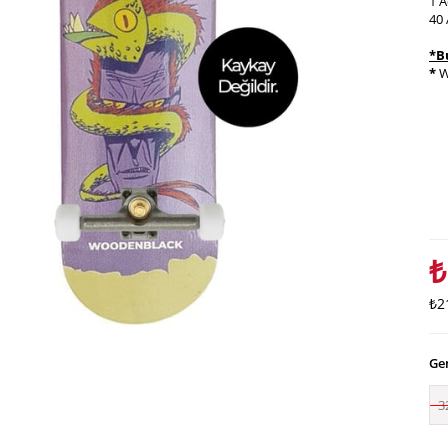
1 A
40 
*B
*
W
₺
₺2
Gen
3