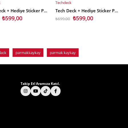
k
Techdeck
T
E EKLE
SEPETE EKLE
Tech Deck + Hediye Sticker Paketli Parmak Kaykayı Toymachine
Tech Deck + Hediye Sticker Paketli Parmak Kaykayı Baker Burger Skateboards
₺599,00
₺599,00
₺699,00
lack
parmakkaykay
parmak kaykay
Takip Et! Aramıza Katıl.