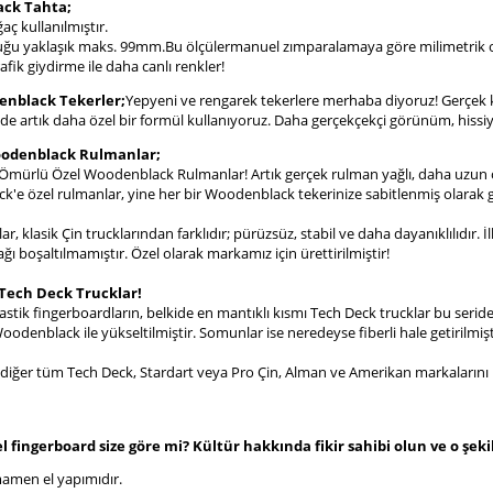
ck Tahta;
aç kullanılmıştır.
ğu yaklaşık maks. 99mm.Bu ölçülermanuel zımparalamaya göre milimetrik o
rafik giydirme ile daha canlı renkler!
enblack Tekerler;
Yepyeni ve rengarek tekerlere merhaba diyoruz! Gerçek 
zde artık daha özel bir formül kullanıyoruz. Daha gerçekçekçi görünüm, hissiy
oodenblack Rulmanlar;
mürlü Özel Woodenblack Rulmanlar! Artık gerçek rulman yağlı, daha uzun 
'e özel rulmanlar, yine her bir Woodenblack tekerinize sabitlenmiş olarak g
r, klasik Çin trucklarından farklıdır; pürüzsüz, stabil ve daha dayanıklılıdır.
ı boşaltılmamıştır. Özel olarak markamız için ürettirilmiştir!
 Tech Deck Trucklar!
lastik fingerboardların, belkide en mantıklı kısmı Tech Deck trucklar bu seride 
denblack ile yükseltilmiştir. Somunlar ise neredeyse fiberli hale getirilmişt
, diğer tüm Tech Deck, Stardart veya Pro Çin, Alman ve Amerikan markalarını 
 fingerboard size göre mi? Kültür hakkında fikir sahibi olun ve o şekil
amen el yapımıdır.