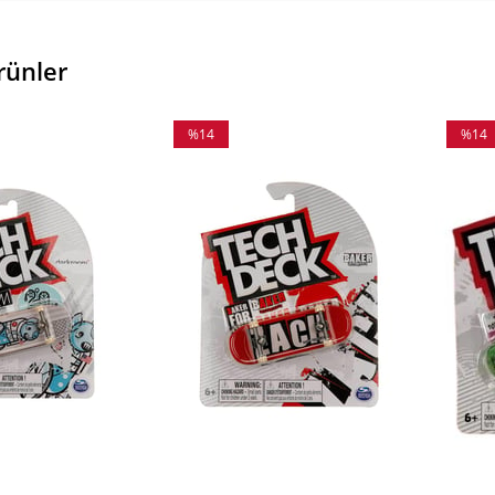
rünler
%14
%14
İndirim
İndiri
%14İndirim
%14İnd