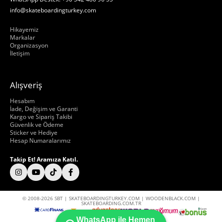
info@skateboardingturkey.com
Hakkımızda
Hikayemiz
Markalar
Organizasyon
İletişim
Alışveriş
Hakkımızda
Hesabım
İade, Değişim ve Garanti
Kargo ve Sipariş Takibi
Güvenlik ve Ödeme
Sticker ve Hediye
Hesap Numaralarımız
Takip Et! Aramıza Katıl.
© 2008-2026 SBT | SKATEBOARDINGTURKEY.COM | WOODENBLACK.COM |
SKATEBOARDING.COM.TR
WhatsApp ile Hemen