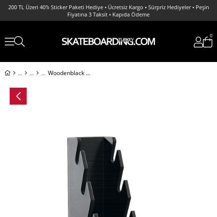
200 TL Üzeri 40'lı Sticker Paketi Hediye • Ücretsiz Kargo • Sürpriz Hediyeler • Peşin
Fiyatına 3 Taksit • Kapıda Ödeme
0
Woodenblack Fingerboard Desktop Stand