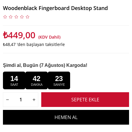
Woodenblack Fingerboard Desktop Stand
₺449,00
(KDV Dahil)
₺48,47
'den başlayan taksitlerle
Şimdi al, Bugün (7 Ağustos) Kargoda!
14
42
23
SAAT
DAKİKA
SANİYE