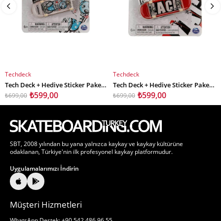
Techdeck
Techdeck
SEPETE EKLE
SEPETE EKLE
Tech Deck + Hediye Sticker Paketli Parmak Kaykayı Darkroom Carnage
Tech Deck + Hediye Sticker Paketli Parmak Kaykayı Baker Skateboards
₺599,00
₺599,00
₺699,00
₺699,00
SBT, 2008 yılından bu yana yalnızca kaykay ve kaykay kültürüne
odaklanan, Türkiye'nin ilk profesyonel kaykay platformudur.
Uygulamalarımızı İndirin
Müşteri Hizmetleri
WhatsApp Destek: +90 542 486 96 55