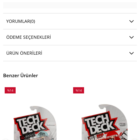
YORUMLAR
(0)
ÖDEME SEÇENEKLERI
ÜRÜN ÖNERILERI
Benzer Ürünler
%14
%14
İndirim
İndirim
%14İndirim
%14İndirim