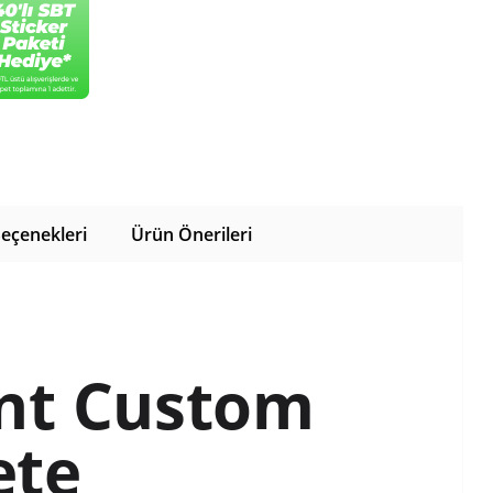
eçenekleri
Ürün Önerileri
nt Custom
ete