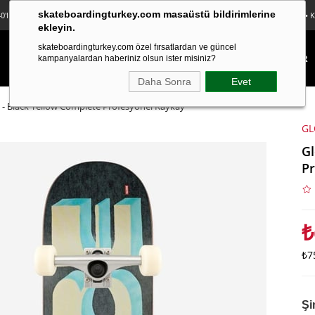
skateboardingturkey.com masaüstü bildirimlerine
0'lı Sticker Paketi Hediye • Ücretsiz Kargo • Sürpriz Hediyeler • Peşin Fiyatına 3 Taksit
ekleyin.
skateboardingturkey.com özel fırsatlardan ve güncel
KAYKAY
LONGBOARD
FINGERBOARD
TEKSTİL
KAMPANYALAR
kampanyalardan haberiniz olsun ister misiniz?
Daha Sonra
Evet
s - Black Yellow Complete Profesyonel Kaykay
GL
Gl
Pr
₺
₺7
Şi