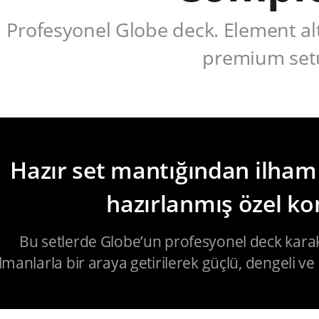
Profesyonel Globe deck. Element alt
premium set
Hazır set mantığından ilham
hazırlanmış özel k
Bu setlerde Globe’un profesyonel deck karakt
lmanlarla bir araya getirilerek güçlü, dengeli ve 