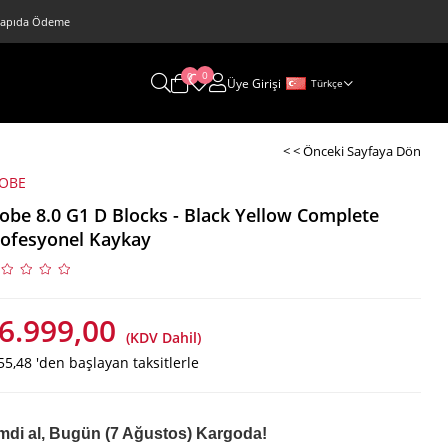
 • Kapıda Ödeme
0
0
Üye Girişi
Türkçe
< < Önceki Sayfaya Dön
OBE
obe 8.0 G1 D Blocks - Black Yellow Complete
ofesyonel Kaykay
6.999,00
(KDV Dahil)
55,48
'den başlayan taksitlerle
mdi al, Bugün (7 Ağustos) Kargoda!