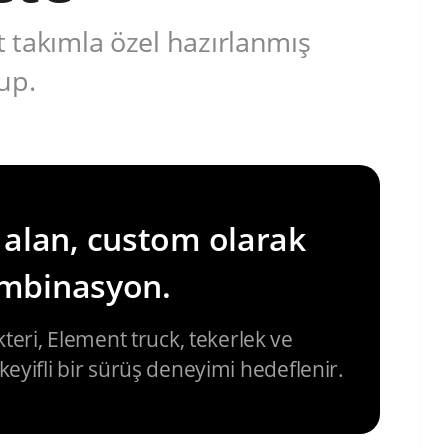
 takımla özel hazırlanmış
up.
 alan, custom olarak
ombinasyon.
eri, Element truck, tekerlek ve
keyifli bir sürüş deneyimi hedeflenir.