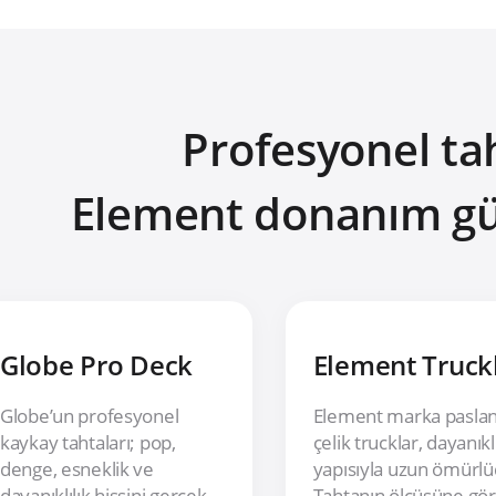
Profesyonel tah
Element donanım güc
Globe Pro Deck
Element Truck
Globe’un profesyonel
Element marka pasla
kaykay tahtaları; pop,
çelik trucklar, dayanıkl
denge, esneklik ve
yapısıyla uzun ömürlü
dayanıklılık hissini gerçek
Tahtanın ölçüsüne gö