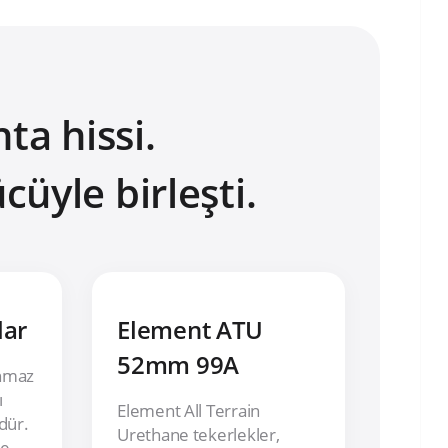
ta hissi.
üyle birleşti.
lar
Element ATU
52mm 99A
nmaz
ı
Element All Terrain
dür.
Urethane tekerlekler,
re