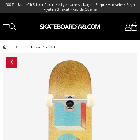
200 TL Üzeri 40'lı Sticker Paketi Hediye • Ücretsiz Kargo • Sürpriz Hediyeler • Peşin
Fiyatına 3 Taksit • Kapıda Ödeme
0
Globe 7.75 G1 D Stack - Blue Orange Complete Profesyonel Kaykay