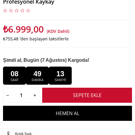
Profesyonel Kaykay
₺6.999,00
(KDV Dahil)
₺755,48
'den başlayan taksitlerle
Şimdi al, Bugün (7 Ağustos) Kargoda!
08
49
12
SAAT
DAKİKA
SANİYE
Kritik Stok