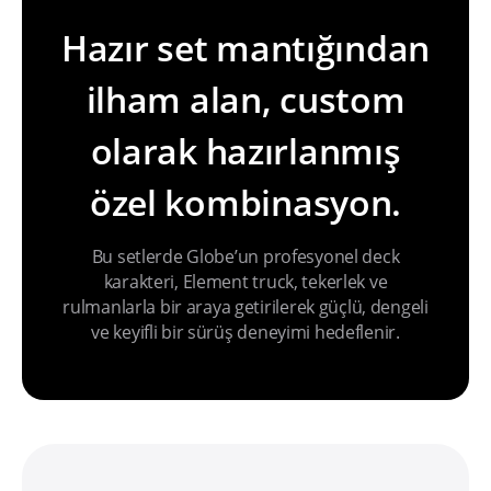
Hazır set mantığından
ilham alan, custom
olarak hazırlanmış
özel kombinasyon.
Bu setlerde Globe’un profesyonel deck
karakteri, Element truck, tekerlek ve
rulmanlarla bir araya getirilerek güçlü, dengeli
ve keyifli bir sürüş deneyimi hedeflenir.