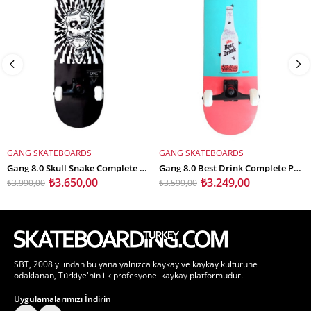
GANG SKATEBOARDS
GANG SKATEBOARDS
SEPETE EKLE
SEPETE EKLE
Gang 8.0 Skull Snake Complete Profesyonel Kaykay
Gang 8.0 Best Drink Complete Profesyonel Kaykay
₺3.650,00
₺3.249,00
₺3.990,00
₺3.599,00
SBT, 2008 yılından bu yana yalnızca kaykay ve kaykay kültürüne
odaklanan, Türkiye'nin ilk profesyonel kaykay platformudur.
Uygulamalarımızı İndirin