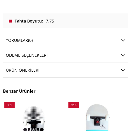
Tahta Boyutu
7.75
YORUMLAR
(0)
ÖDEME SEÇENEKLERI
ÜRÜN ÖNERILERI
Benzer Ürünler
%9
%10
İndirim
İndirim
%9İndirim
%10İndirim