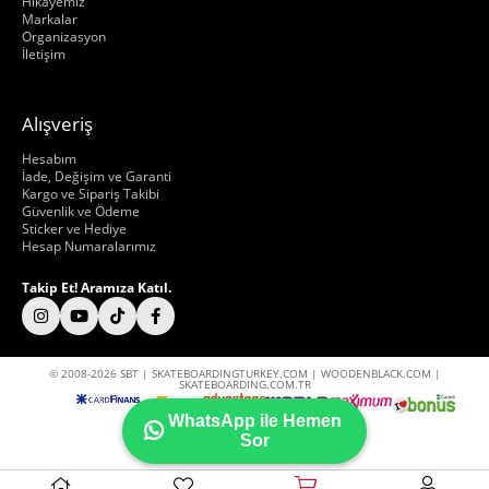
Hikayemiz
Markalar
Organizasyon
İletişim
Alışveriş
Hakkımızda
Hesabım
İade, Değişim ve Garanti
Kargo ve Sipariş Takibi
Güvenlik ve Ödeme
Sticker ve Hediye
Hesap Numaralarımız
Takip Et! Aramıza Katıl.
© 2008-2026 SBT | SKATEBOARDINGTURKEY.COM | WOODENBLACK.COM |
SKATEBOARDING.COM.TR
WhatsApp ile Hemen
Sor