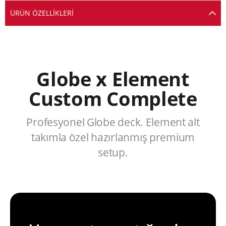
ÜRÜN ÖZELLIKLERI
Globe x Element
Custom Complete
Profesyonel Globe deck. Element alt
takımla özel hazırlanmış premium
setup.