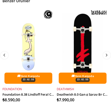
Benzer Ürünler
🚚
🚚
Yarın Kargoda
Yarın Kargoda
23:02:54
23:02:54
FOUNDATION
DEATHWISH
SEPETE EKLE
SEPETE EKLE
Foundation 8.38 Lindloff Feral Complete Profesyonel Kaykay
Deathwish 8.0 Gan g Spray Br Complete Profesyonel Kaykay
₺8.590,00
₺7.990,00