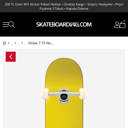
200 TL Üzeri 40'lı Sticker Paketi Hediye • Ücretsiz Kargo • Sürpriz Hediyeler • Peşin
Fiyatına 3 Taksit • Kapıda Ödeme
0
Globe 7.75 Neon Yellow Complete Profesyonel Kaykay