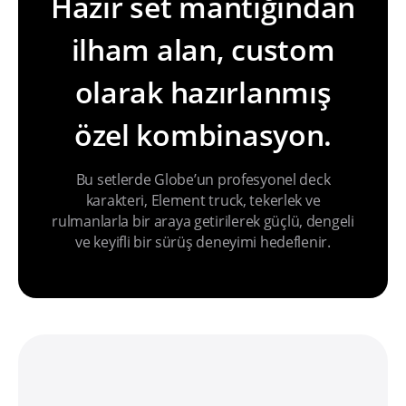
Hazır set mantığından
ilham alan, custom
olarak hazırlanmış
özel kombinasyon.
Bu setlerde Globe’un profesyonel deck
karakteri, Element truck, tekerlek ve
rulmanlarla bir araya getirilerek güçlü, dengeli
ve keyifli bir sürüş deneyimi hedeflenir.