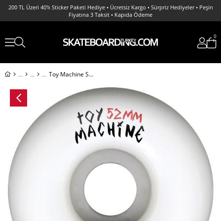
200 TL Üzeri 40'lı Sticker Paketi Hediye • Ücretsiz Kargo • Sürpriz Hediyeler • Peşin
Fiyatına 3 Taksit • Kapıda Ödeme
0
Toy Machine Small Monster 52MM White Wheels