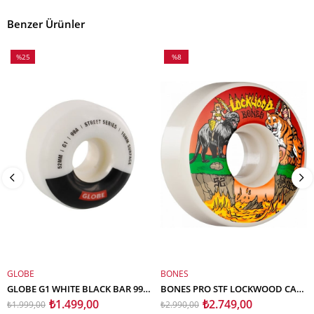
Benzer Ürünler
%25
%8
İndirim
İndirim
%25İndirim
%8İndirim
GLOBE
BONES
SEPETE EKLE
SEPETE EKLE
GLOBE G1 WHITE BLACK BAR 99A 52MM KAYKAY TEKERLEK SETİ
BONES PRO STF LOCKWOOD CAT FIGHT KAYKAY TEKERLEK SETİ 52MM V3 SLIMS 103A
₺1.499,00
₺2.749,00
₺1.999,00
₺2.990,00