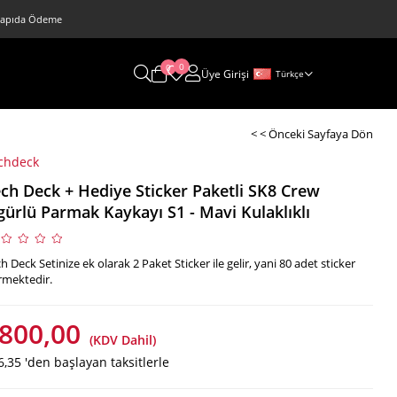
 • Kapıda Ödeme
0
0
Üye Girişi
Türkçe
< < Önceki Sayfaya Dön
chdeck
ch Deck + Hediye Sticker Paketli SK8 Crew
gürlü Parmak Kaykayı S1 - Mavi Kulaklıklı
h Deck Setinize ek olarak 2 Paket Sticker ile gelir, yani 80 adet sticker
rmektedir.
800,00
(KDV Dahil)
6,35
'den başlayan taksitlerle