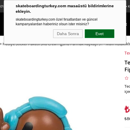
skateboardingturkey.com masaüstü bildirimlerine
0'lı Sticker Paketi Hediye • Ücretsiz Kargo • Sürpriz Hediyeler • Peşin Fiyatına 3 Taksit
ekleyin.
skateboardingturkey.com özel fırsatlardan ve güncel
KAYKAY
LONGBOARD
FINGERBOARD
TEKSTİL
KAMPANYALAR
kampanyalardan haberiniz olsun ister misiniz?
Daha Sonra
Evet
+ Hediye Sticker Paketli SK8 Crew Figürlü Parmak Kaykayı S1 - Mavi Kulaklıklı
Te
Te
Fi
Tec
içe
₺
₺8