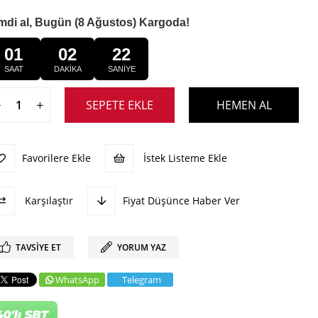
mdi al, Bugün (8 Ağustos) Kargoda!
01
02
22
SAAT
DAKİKA
SANİYE
Favorilere Ekle
İstek Listeme Ekle
Karşılaştır
Fiyat Düşünce Haber Ver
TAVSIYE ET
YORUM YAZ
WhatsApp
Telegram