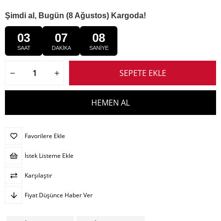
Şimdi al, Bugün (8 Ağustos) Kargoda!
03
07
08
SAAT
DAKİKA
SANİYE
Favorilere Ekle
İstek Listeme Ekle
Karşılaştır
Fiyat Düşünce Haber Ver