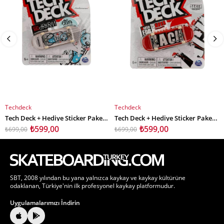
Techdeck
Techdeck
SEPETE EKLE
SEPETE EKLE
Tech Deck + Hediye Sticker Paketli Parmak Kaykayı Darkroom Carnage
Tech Deck + Hediye Sticker Paketli Parmak Kaykayı Baker Skateboards
₺599,00
₺599,00
₺699,00
₺699,00
SBT, 2008 yılından bu yana yalnızca kaykay ve kaykay kültürüne
odaklanan, Türkiye'nin ilk profesyonel kaykay platformudur.
Uygulamalarımızı İndirin