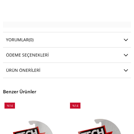
YORUMLAR
(0)
ÖDEME SEÇENEKLERI
ÜRÜN ÖNERILERI
Benzer Ürünler
%14
%14
İndirim
İndirim
%14İndirim
%14İndirim