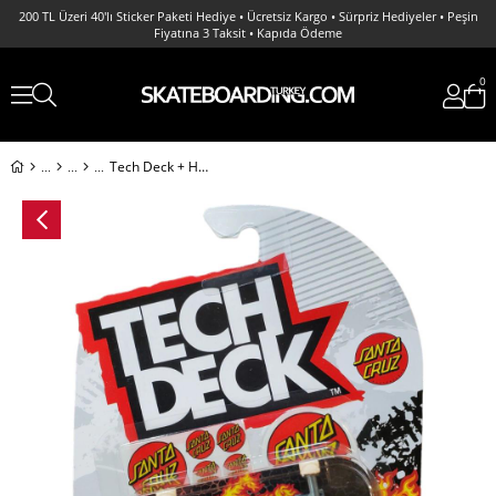
200 TL Üzeri 40'lı Sticker Paketi Hediye • Ücretsiz Kargo • Sürpriz Hediyeler • Peşin
Fiyatına 3 Taksit • Kapıda Ödeme
0
Tech Deck + Hediye Sticker Paketli Parmak Kaykayı anta Cruz Screaming Hand Skateboard