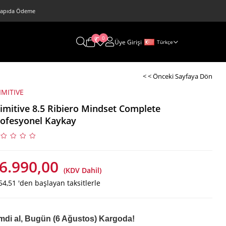
 • Kapıda Ödeme
0
0
Üye Girişi
Türkçe
< < Önceki Sayfaya Dön
IMITIVE
imitive 8.5 Ribiero Mindset Complete
ofesyonel Kaykay
6.990,00
(KDV Dahil)
54,51
'den başlayan taksitlerle
mdi al, Bugün (6 Ağustos) Kargoda!