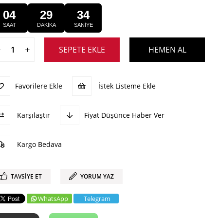
04
29
34
SAAT
DAKİKA
SANİYE
Favorilere Ekle
İstek Listeme Ekle
Karşılaştır
Fiyat Düşünce Haber Ver
Kargo Bedava
TAVSIYE ET
YORUM YAZ
WhatsApp
Telegram