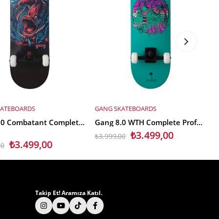
KATEBOARDS
GANG SKATEBOARDS
E EKLE
SEPETE EKLE
Gang 8.0 Combatant Complete Profesyonel Kaykay
Gang 8.0 WTH Complete Profesyonel Kaykay
₺3.499,00
₺3.999,00
₺
₺3.499,00
00
Takip Et! Aramıza Katıl.