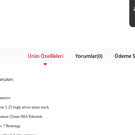
Ürün Özellikleri
Yorumlar
(0)
Ödeme S
rçaları;
imitive
nt 5.25 high silver alum truck
lement 52mm 99A Tekerlek
c 7 Bearings