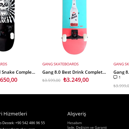
ARDS
GANG SKATEBOARDS
GANG S
SEPETE EKLE
SEPET
Gang 8.0 Skull Snake Complete Profesyonel Kaykay
Gang 8.0 Best Drink Complete Profesyonel Kaykay
1
.650,00
₺3.249,00
₺3.599,00
₺3.999,
i Hizmetleri
Alışveriş
Hakkımızda
 Destek: +90 542 486 96 55
Hesabım
İade, Değişim ve Garanti