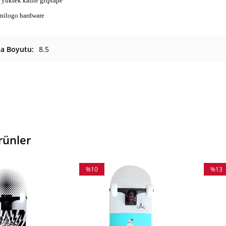
 yüksek kalite griptape
inilogo hardware
ta Boyutu
8.5
rünler
%10
%13
İndirim
İndiri
%10İndirim
%13İnd