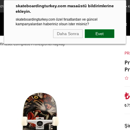
skateboardingturkey.com masaüstü bildirimlerine
0'lı Sticker Paketi Hediye • Ücretsiz Kargo • Sürpriz Hediyeler • Peşin Fiyatına 3 Taksit
ekleyin.
skateboardingturkey.com özel fırsatlardan ve güncel
KAYKAY
LONGBOARD
FINGERBOARD
TEKSTİL
KAMPANYALAR
kampanyalardan haberiniz olsun ister misiniz?
Daha Sonra
Evet
o Mindset Complete Profesyonel Kaykay
PR
Pr
Pr
₺
₺7
Şi