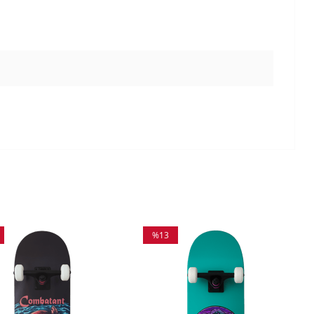
%13
m
İndirim
irim
%13İndirim