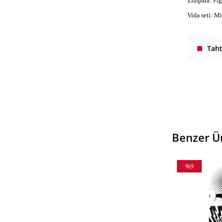
Zımpara: Pig
Vida seti: M
Tah
Benzer Ü
%9
İndirim
%9İndirim