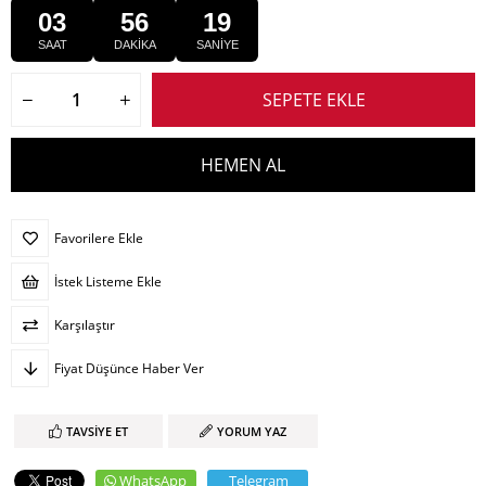
03
56
19
SAAT
DAKİKA
SANİYE
Favorilere Ekle
İstek Listeme Ekle
Karşılaştır
Fiyat Düşünce Haber Ver
TAVSIYE ET
YORUM YAZ
WhatsApp
Telegram