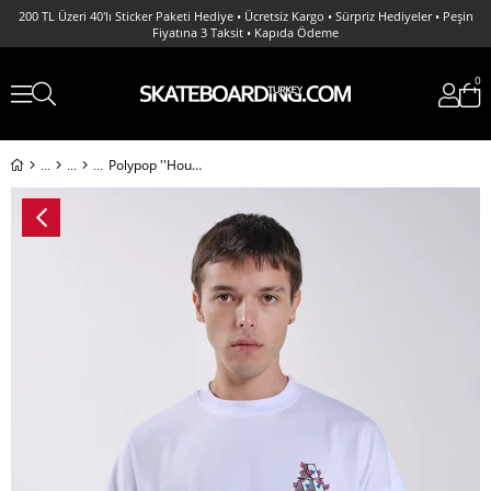
200 TL Üzeri 40'lı Sticker Paketi Hediye • Ücretsiz Kargo • Sürpriz Hediyeler • Peşin
Fiyatına 3 Taksit • Kapıda Ödeme
0
Polypop ''House of Cards'' Oversize Boxy Fit T-Shirt