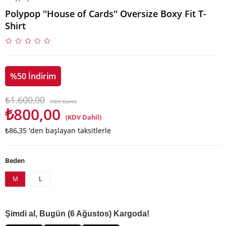
Polypop ''House of Cards'' Oversize Boxy Fit T-
Shirt
%
50
İndirim
₺1.600,00
(KDV Dahil)
₺800,00
(KDV Dahil)
₺86,35
'den başlayan taksitlerle
Beden
M
L
Şimdi al, Bugün (6 Ağustos) Kargoda!