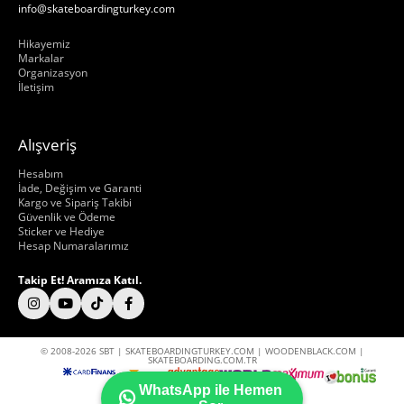
info@skateboardingturkey.com
Hakkımızda
Hikayemiz
Markalar
Organizasyon
İletişim
Alışveriş
Hakkımızda
Hesabım
İade, Değişim ve Garanti
Kargo ve Sipariş Takibi
Güvenlik ve Ödeme
Sticker ve Hediye
Hesap Numaralarımız
Takip Et! Aramıza Katıl.
© 2008-2026 SBT | SKATEBOARDINGTURKEY.COM | WOODENBLACK.COM |
SKATEBOARDING.COM.TR
WhatsApp ile Hemen