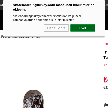
skateboardingturkey.com masaüstü bildirimlerine
0'lı Sticker Paketi Hediye • Ücretsiz Kargo • Sürpriz Hediyeler • Peşin Fiyatına 3 Taksit
ekleyin.
skateboardingturkey.com özel fırsatlardan ve güncel
KAYKAY
LONGBOARD
FINGERBOARD
TEKSTİL
KAMPANYALAR
kampanyalardan haberiniz olsun ister misiniz?
Daha Sonra
Evet
 Profesyonel Kaykay Tahtası
IN
In
Ta
₺
₺3
Şi