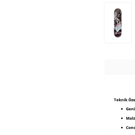
Teknik Özel
Geni
Mal
Conc