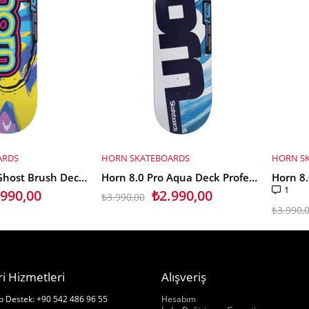
ARDS
HORN SKATEBOARDS
HORN S
SEPETE EKLE
SEPET
Horn 8.0 Pro Ghost Brush Deck Profesyonel Kaykay Tahtası
Horn 8.0 Pro Aqua Deck Profesyonel Kaykay Tahtası
1
.990,00
₺2.990,00
₺3.990,00
₺3.990,
i Hizmetleri
Alışveriş
Hakkımızda
 Destek: +90 542 486 96 55
Hesabım