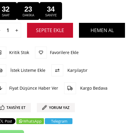
32
23
34
SAAT
DAKİKA
SANİYE
Kritik Stok
Favorilere Ekle
İstek Listeme Ekle
Karşılaştır
Fiyat Düşünce Haber Ver
Kargo Bedava
TAVSIYE ET
YORUM YAZ
WhatsApp
Telegram