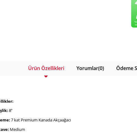
Ürün Özellikleri
Yorumlar
(0)
Ödeme S
likler:
şlik:
8”
zeme:
7 kat Premium Kanada Akçaağacı
ave:
Medium