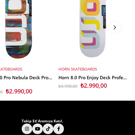
KATEBOARDS
HORN SKATEBOARDS
E EKLE
SEPETE EKLE
Horn 8.0 Pro Nebula Deck Profesyonel Kaykay Tahtası
Horn 8.0 Pro Enjoy Deck Profesyonel Kaykay Tahtası
₺2.990,00
₺3.990,00
₺
₺2.990,00
00
Takip Et! Aramıza Katıl.