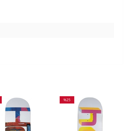
%25
m
İndirim
irim
%25İndirim