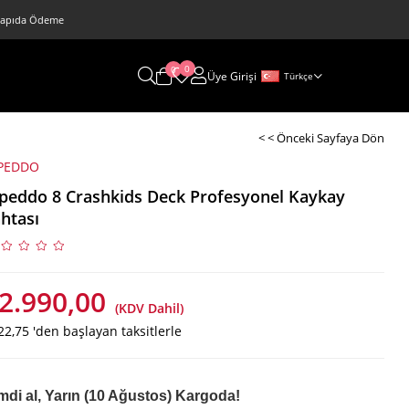
 • Kapıda Ödeme
0
0
Üye Girişi
Türkçe
< < Önceki Sayfaya Dön
PEDDO
peddo 8 Crashkids Deck Profesyonel Kaykay
htası
2.990,00
(KDV Dahil)
22,75
'den başlayan taksitlerle
mdi al, Yarın (10 Ağustos) Kargoda!