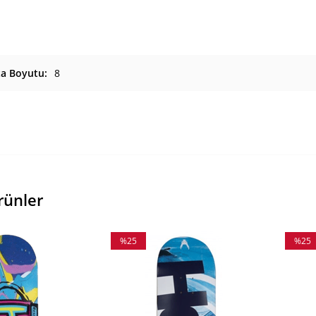
ta Boyutu
8
rünler
%25
%25
İndirim
İndiri
%25İndirim
%25İnd