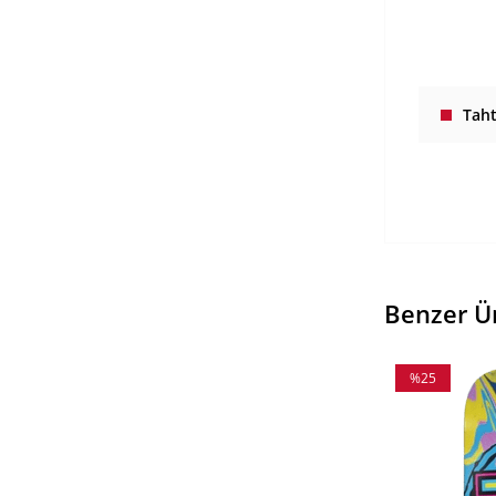
Tah
Benzer Ü
%25
İndirim
%25İndirim