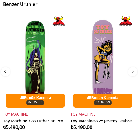
Benzer Ürünler
🚚
🚚
Bugün Kargoda
Bugün Kargoda
07:05:53
07:05:53
TOY MACHINE
TOY MACHINE
SEPETE EKLE
SEPETE EKLE
Toy Machine 7.88 Lutherian Profesyonel Kaykay Tahtası
Toy Machine 8.25 Jeremy Leabres Deck Profesyonel Kaykay Tahtası
₺5.490,00
₺5.490,00