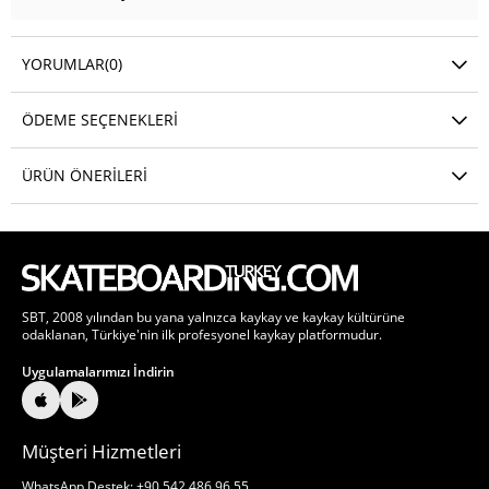
YORUMLAR
(0)
ÖDEME SEÇENEKLERI
ÜRÜN ÖNERILERI
SBT, 2008 yılından bu yana yalnızca kaykay ve kaykay kültürüne
odaklanan, Türkiye'nin ilk profesyonel kaykay platformudur.
Uygulamalarımızı İndirin
Müşteri Hizmetleri
WhatsApp Destek: +90 542 486 96 55