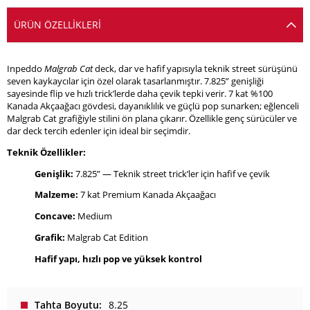
ÜRÜN ÖZELLIKLERI
Inpeddo
Malgrab Cat
deck, dar ve hafif yapısıyla teknik street sürüşünü
seven kaykaycılar için özel olarak tasarlanmıştır. 7.825” genişliği
sayesinde flip ve hızlı trick’lerde daha çevik tepki verir. 7 kat %100
Kanada Akçaağacı gövdesi, dayanıklılık ve güçlü pop sunarken; eğlenceli
Malgrab Cat grafiğiyle stilini ön plana çıkarır. Özellikle genç sürücüler ve
dar deck tercih edenler için ideal bir seçimdir.
Teknik Özellikler:
Genişlik:
7.825” — Teknik street trick’ler için hafif ve çevik
Malzeme:
7 kat Premium Kanada Akçaağacı
Concave:
Medium
Grafik:
Malgrab Cat Edition
Hafif yapı, hızlı pop ve yüksek kontrol
Tahta Boyutu
8.25