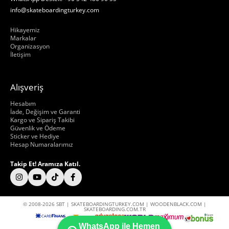
info@skateboardingturkey.com
Hakkımızda
Hikayemiz
Markalar
Organizasyon
İletişim
Alışveriş
Hakkımızda
Hesabım
İade, Değişim ve Garanti
Kargo ve Sipariş Takibi
Güvenlik ve Ödeme
Sticker ve Hediye
Hesap Numaralarımız
Takip Et! Aramıza Katıl.
© 2008-2026 SBT | SKATEBOARDINGTURKEY.COM | WOODENBLACK.COM |
SKATEBOARDING.COM.TR
WhatsApp ile Hemen