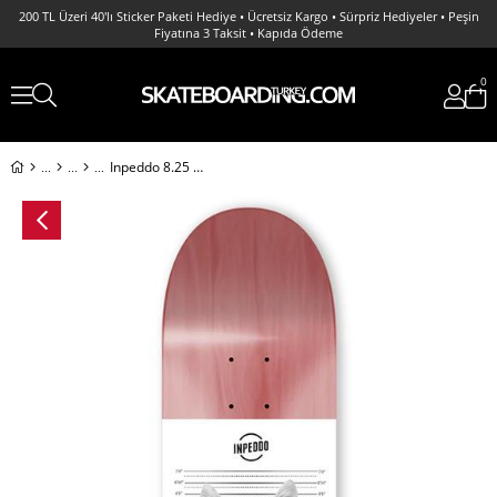
200 TL Üzeri 40'lı Sticker Paketi Hediye • Ücretsiz Kargo • Sürpriz Hediyeler • Peşin
Fiyatına 3 Taksit • Kapıda Ödeme
0
Inpeddo 8.25 Malgrab Cat Deck Profesyonel Kaykay Tahtası