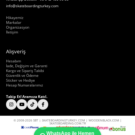
info@skateboardingturkey.com
Hakkımızda
Hikayemiz
Markalar
Organizasyon
İletişim
Alışveriş
Hakkımızda
Hesabım
İade, Değişim ve Garanti
Kargo ve Sipariş Takibi
Güvenlik ve Ödeme
Sticker ve Hediye
Hesap Numaralarımız
Takip Et! Aramıza Katıl.
© 2008-2026 SBT | SKATEBOARDINGTURKEY.COM | WOODENBLACK.COM |
SKATEBOARDING.COM.TR
WhatsApp ile Hemen