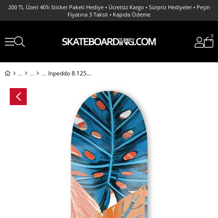
200 TL Üzeri 40'lı Sticker Paketi Hediye • Ücretsiz Kargo • Sürpriz Hediyeler • Peşin
Fiyatına 3 Taksit • Kapıda Ödeme
0
Inpeddo 8.125 x Gorilla Deck Profesyonel Kaykay Tahtası