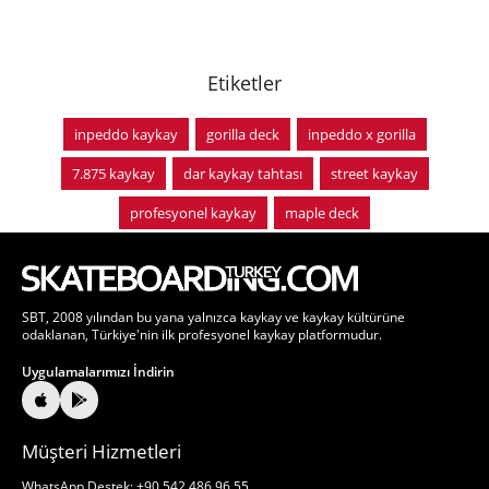
Etiketler
inpeddo kaykay
gorilla deck
inpeddo x gorilla
7.875 kaykay
dar kaykay tahtası
street kaykay
profesyonel kaykay
maple deck
SBT, 2008 yılından bu yana yalnızca kaykay ve kaykay kültürüne
odaklanan, Türkiye'nin ilk profesyonel kaykay platformudur.
Uygulamalarımızı İndirin
Müşteri Hizmetleri
WhatsApp Destek: +90 542 486 96 55