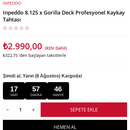
INPEDDO
Inpeddo 8.125 x Gorilla Deck Profesyonel Kaykay
Tahtası
₺2.990,00
(KDV Dahil)
₺322,75
'den başlayan taksitlerle
Şimdi al, Yarın (6 Ağustos) Kargoda!
17
57
45
SAAT
DAKİKA
SANİYE