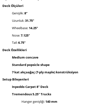
Deck Ölçüleri
Genişlik:
8"
Uzunluk:
31.75"
Wheelbase:
14.25"
Nose:
7.125"
Tail:
6.75"
Deck Özellikleri
Medium concave
Standard popsicle shape
7 kat akçaağaç (7-ply maple) konstrüksiyon
Setup Bileşenleri
Inpeddo Carpet 8" Deck
Tremendous 5.25" Trucks
Hanger genişliği:
140 mm