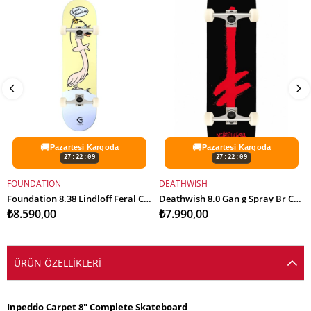
🚚
🚚
Pazartesi Kargoda
Pazartesi Kargoda
27:22:09
27:22:09
FOUNDATION
DEATHWISH
SEPETE EKLE
SEPETE EKLE
Foundation 8.38 Lindloff Feral Complete Profesyonel Kaykay
Deathwish 8.0 Gan g Spray Br Complete Profesyonel Kaykay
₺8.590,00
₺7.990,00
ÜRÜN ÖZELLIKLERI
Inpeddo Carpet 8" Complete Skateboard