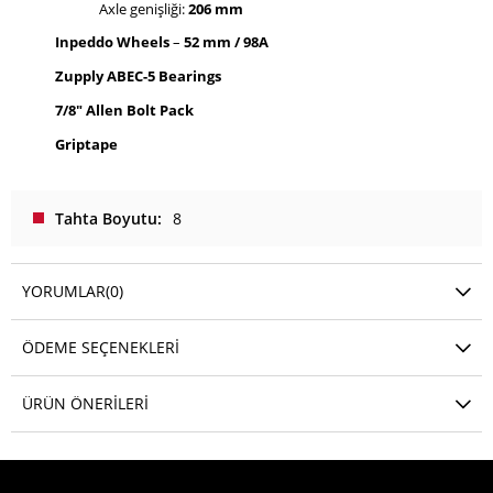
Axle genişliği:
206 mm
Inpeddo Wheels
–
52 mm / 98A
Zupply ABEC-5 Bearings
7/8" Allen Bolt Pack
Griptape
Tahta Boyutu
8
YORUMLAR
(0)
ÖDEME SEÇENEKLERI
ÜRÜN ÖNERILERI