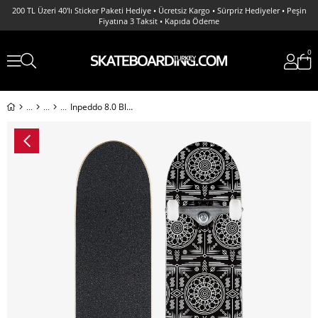
200 TL Üzeri 40'lı Sticker Paketi Hediye • Ücretsiz Kargo • Sürpriz Hediyeler • Peşin
Fiyatına 3 Taksit • Kapıda Ödeme
0
Inpeddo 8.0 Black Carpet Complete Profesyonel Kaykay