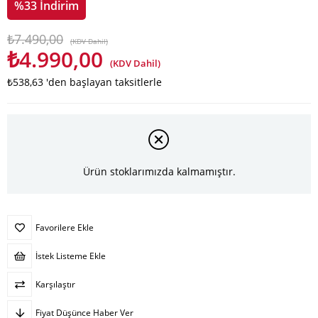
%
33
İndirim
₺7.490,00
(KDV Dahil)
₺4.990,00
(KDV Dahil)
₺538,63
'den başlayan taksitlerle
Ürün stoklarımızda kalmamıştır.
Favorilere Ekle
İstek Listeme Ekle
Karşılaştır
Fiyat Düşünce Haber Ver