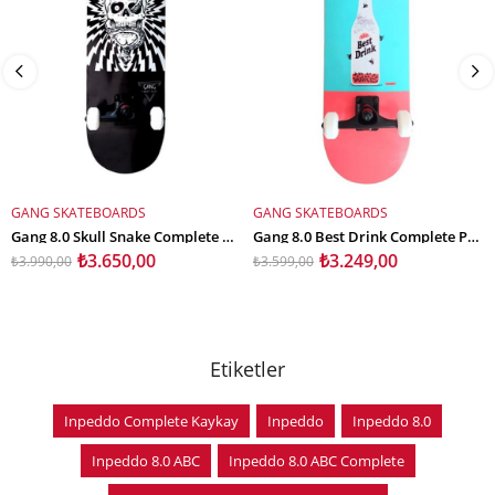
GANG SKATEBOARDS
GANG SKATEBOARDS
SEPETE EKLE
SEPETE EKLE
Gang 8.0 Skull Snake Complete Profesyonel Kaykay
Gang 8.0 Best Drink Complete Profesyonel Kaykay
₺3.650,00
₺3.249,00
₺3.990,00
₺3.599,00
Etiketler
Inpeddo Complete Kaykay
Inpeddo
Inpeddo 8.0
Inpeddo 8.0 ABC
Inpeddo 8.0 ABC Complete