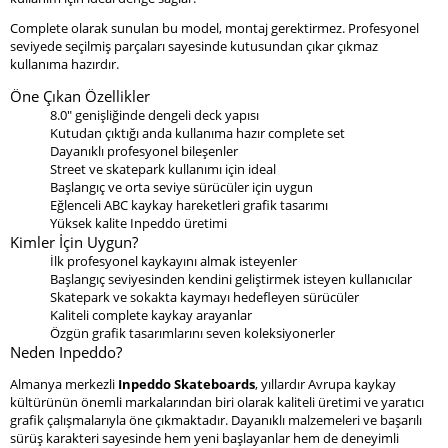
Complete olarak sunulan bu model, montaj gerektirmez. Profesyonel
seviyede seçilmiş parçaları sayesinde kutusundan çıkar çıkmaz
kullanıma hazırdır.
Öne Çıkan Özellikler
8.0" genişliğinde dengeli deck yapısı
Kutudan çıktığı anda kullanıma hazır complete set
Dayanıklı profesyonel bileşenler
Street ve skatepark kullanımı için ideal
Başlangıç ve orta seviye sürücüler için uygun
Eğlenceli ABC kaykay hareketleri grafik tasarımı
Yüksek kalite Inpeddo üretimi
Kimler İçin Uygun?
İlk profesyonel kaykayını almak isteyenler
Başlangıç seviyesinden kendini geliştirmek isteyen kullanıcılar
Skatepark ve sokakta kaymayı hedefleyen sürücüler
Kaliteli complete kaykay arayanlar
Özgün grafik tasarımlarını seven koleksiyonerler
Neden Inpeddo?
Almanya merkezli
Inpeddo Skateboards
, yıllardır Avrupa kaykay
kültürünün önemli markalarından biri olarak kaliteli üretimi ve yaratıcı
grafik çalışmalarıyla öne çıkmaktadır. Dayanıklı malzemeleri ve başarılı
sürüş karakteri sayesinde hem yeni başlayanlar hem de deneyimli