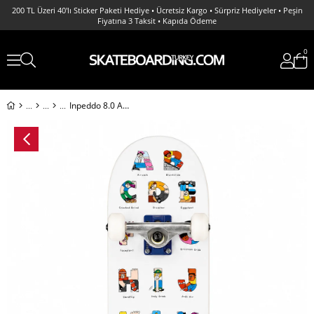
200 TL Üzeri 40'lı Sticker Paketi Hediye • Ücretsiz Kargo • Sürpriz Hediyeler • Peşin
Fiyatına 3 Taksit • Kapıda Ödeme
0
Inpeddo 8.0 ABC Complete Profesyonel Kaykay