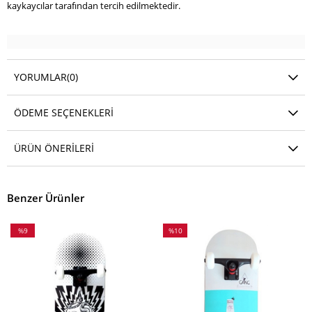
kaykaycılar tarafından tercih edilmektedir.
YORUMLAR
(0)
ÖDEME SEÇENEKLERI
ÜRÜN ÖNERILERI
Benzer Ürünler
%9
%10
İndirim
İndirim
%9İndirim
%10İndirim