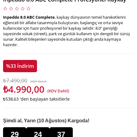
Inpeddo 8.0 ABC Complete
, kaykay dünyasının temel hareketlerini
eğlenceli bir alfabe tasarımıyla buluşturan, başlangıç ve orta seviye
kullanıcılar için hazır profesyonel bir kaykay setidir. 8.0" genişliği
sayesinde sokak (street), park ve günlük kullanım için dengeli bir sürüş
sunar. Kaliteli bileşenleri sayesinde kutudan çıktığı anda kaymaya
hazırdır.
%
33
İndirim
₺7.490,00
(KDV Dahil)
₺4.990,00
(KDV Dahil)
₺538,63
'den başlayan taksitlerle
Şimdi al, Yarın (10 Ağustos) Kargoda!
29
24
36