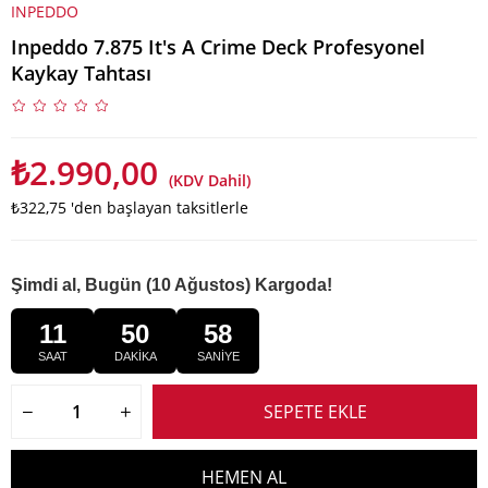
INPEDDO
Inpeddo 7.875 It's A Crime Deck Profesyonel
Kaykay Tahtası
₺2.990,00
(KDV Dahil)
₺322,75
'den başlayan taksitlerle
Şimdi al, Bugün (10 Ağustos) Kargoda!
11
50
58
SAAT
DAKİKA
SANİYE