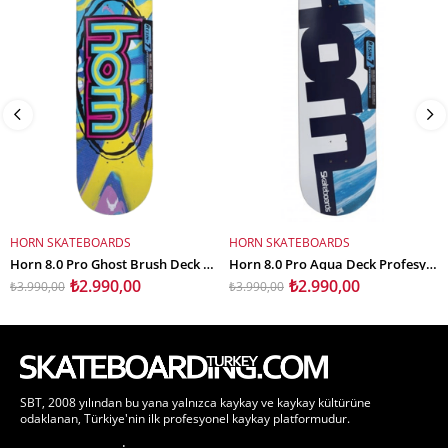
HORN SKATEBOARDS
HORN SKATEBOARDS
SEPETE EKLE
SEPETE EKLE
Horn 8.0 Pro Ghost Brush Deck Profesyonel Kaykay Tahtası
Horn 8.0 Pro Aqua Deck Profesyonel Kaykay Tahtası
₺2.990,00
₺2.990,00
₺3.990,00
₺3.990,00
SBT, 2008 yılından bu yana yalnızca kaykay ve kaykay kültürüne
odaklanan, Türkiye'nin ilk profesyonel kaykay platformudur.