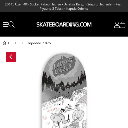
200 TL Üzeri 40'lı Sticker Paketi Hediye • Ücretsiz Kargo • Sürpriz Hediyeler • Peşin
Fiyatına 3 Taksit • Kapıda Ödeme
0
Inpeddo 7.875 It's A Crime Deck Profesyonel Kaykay Tahtası