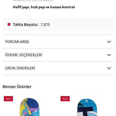
Hafif yapı, hızlı pop ve hassas kontrol
Tahta Boyutu
7.875
YORUMLAR
(0)
ÖDEME SEÇENEKLERI
ÜRÜN ÖNERILERI
Benzer Ürünler
%25
%25
İndirim
İndirim
%25İndirim
%25İndirim