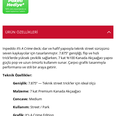
ÜRÜN ÖZELLIKLERI
Inpeddo
It’s A Crime
deck; dar ve hafif yapısıyla teknik street sürüşünü
seven kaykaycılar için tasarlanmıştır. 7.875” genişliği, flip ve hızlı
trick’lerde yüksek çeviklik sağlarken, 7 kat %100 Kanada Akçaağacı yapısı
güçlü pop ve uzun ömürlü kullanım sunar. Çarpıcı grafik tasarımıyla
performansı ve stili bir araya getirir.
Teknik Özellikler:
Genişlik:
7.875” — Teknik street trick’ler için ideal ölçü
Malzeme:
7 kat Premium Kanada Akçaağacı
Concave:
Medium
Kullanım:
Street / Park
Grafik:
It’s A Crime Edition