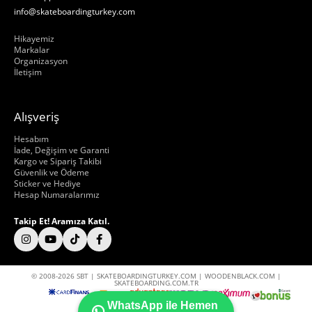
info@skateboardingturkey.com
Hakkımızda
Hikayemiz
Markalar
Organizasyon
İletişim
Alışveriş
Hakkımızda
Hesabım
İade, Değişim ve Garanti
Kargo ve Sipariş Takibi
Güvenlik ve Ödeme
Sticker ve Hediye
Hesap Numaralarımız
Takip Et! Aramıza Katıl.
© 2008-2026 SBT | SKATEBOARDINGTURKEY.COM | WOODENBLACK.COM |
SKATEBOARDING.COM.TR
WhatsApp ile Hemen