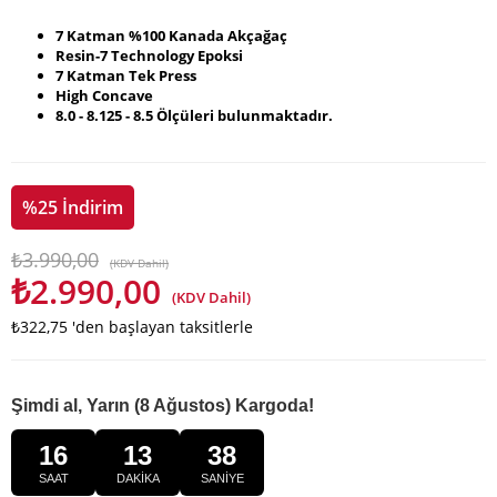
7 Katman %100 Kanada Akçağaç
Resin-7 Technology Epoksi
7 Katman Tek Press
High Concave
8.0 - 8.125 - 8.5 Ölçüleri bulunmaktadır.
%
25
İndirim
₺3.990,00
(KDV Dahil)
₺2.990,00
(KDV Dahil)
₺322,75
'den başlayan taksitlerle
Şimdi al, Yarın (8 Ağustos) Kargoda!
16
13
37
SAAT
DAKİKA
SANİYE