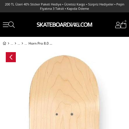
200 TL Üzeri 40'lı Sticker Paketi Hediye • Ücretsiz Kargo • Sürpriz Hediyeler • Peşin
Fiyatına 3 Taksit • Kapıda Ödeme
0
Horn Pro 8.0 Graffiti Blank Deck Kaykay Tahtası