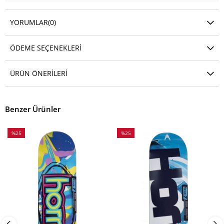
YORUMLAR
(0)
ÖDEME SEÇENEKLERI
ÜRÜN ÖNERILERI
Benzer Ürünler
%25
%25
İndirim
İndirim
%25İndirim
%25İndirim