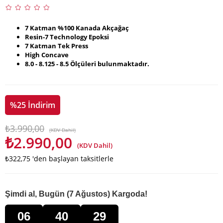
7 Katman %100 Kanada Akçağaç
Resin-7 Technology Epoksi
7 Katman Tek Press
High Concave
8.0 - 8.125 - 8.5 Ölçüleri bulunmaktadır.
%
25
İndirim
₺3.990,00
(KDV Dahil)
₺2.990,00
(KDV Dahil)
₺322,75
'den başlayan taksitlerle
Şimdi al, Bugün (7 Ağustos) Kargoda!
06
40
28