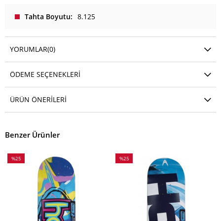
Tahta Boyutu
8.125
YORUMLAR
(0)
ÖDEME SEÇENEKLERI
ÜRÜN ÖNERILERI
Benzer Ürünler
%25
%25
İndirim
İndirim
%25İndirim
%25İndirim