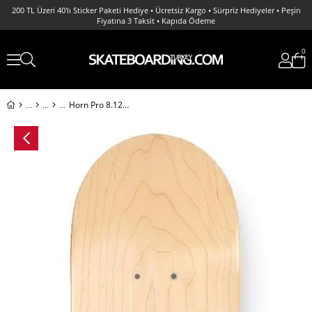
200 TL Üzeri 40'lı Sticker Paketi Hediye • Ücretsiz Kargo • Sürpriz Hediyeler • Peşin
Fiyatına 3 Taksit • Kapıda Ödeme
0
Horn Pro 8.125 Graffiti Blank Deck Kaykay Tahtası