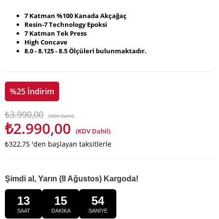
7 Katman %100 Kanada Akçağaç
Resin-7 Technology Epoksi
7 Katman Tek Press
High Concave
8.0 - 8.125 - 8.5 Ölçüleri bulunmaktadır.
%
25
İndirim
₺3.990,00
(KDV Dahil)
₺2.990,00
(KDV Dahil)
₺322,75
'den başlayan taksitlerle
Şimdi al, Yarın (8 Ağustos) Kargoda!
13
15
53
SAAT
DAKİKA
SANİYE