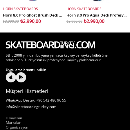
HORN SKATEBOARDS
HORN SKATEBOARDS
SEPETE EKLE
SEPETE EKLE
Horn 8.0 Pro Ghost Brush Deck Profesyonel Kaykay Tahtası
Horn 8.0 Pro Aqua Deck Profesyonel Kaykay Tahtası
₺2.990,00
₺2.990,00
₺3.990,00
₺3.990,00
SBT, 2008 yılından bu yana yalnızca kaykay ve kaykay kültürüne
odaklanan, Türkiye'nin ilk profesyonel kaykay platformudur.
Uygulamalarımızı İndirin
Müşteri Hizmetleri
WhatsApp Destek: +90 542 486 96 55
info@skateboardingturkey.com
Hakkımızda
Hikayemiz
Markalar
Organizasyon