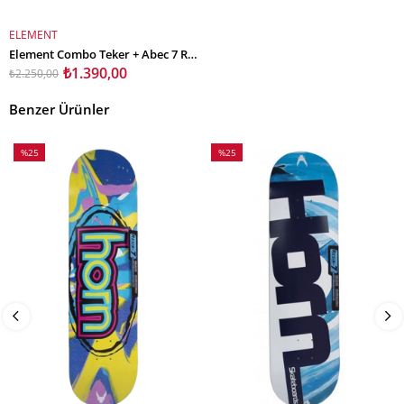
ELEMENT
SEPETE EKLE
Element Combo Teker + Abec 7 Rulman Set
₺1.390,00
₺2.250,00
Benzer Ürünler
%25
%25
İndirim
İndirim
%25İndirim
%25İndirim