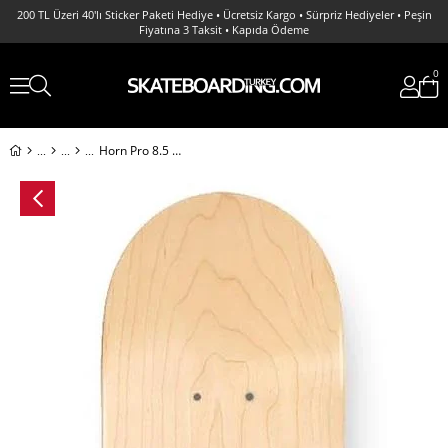
200 TL Üzeri 40'lı Sticker Paketi Hediye • Ücretsiz Kargo • Sürpriz Hediyeler • Peşin
Fiyatına 3 Taksit • Kapıda Ödeme
0
Horn Pro 8.5 Graffiti Blank Deck Kaykay Tahtası