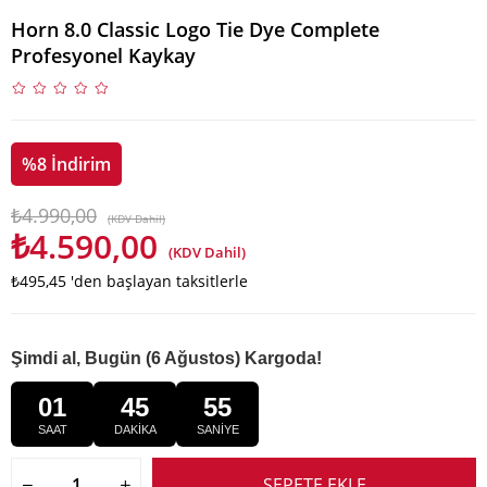
Horn 8.0 Classic Logo Tie Dye Complete
Profesyonel Kaykay
%
8
İndirim
₺4.990,00
(KDV Dahil)
₺4.590,00
(KDV Dahil)
₺495,45
'den başlayan taksitlerle
Şimdi al, Bugün (6 Ağustos) Kargoda!
01
45
54
SAAT
DAKİKA
SANİYE