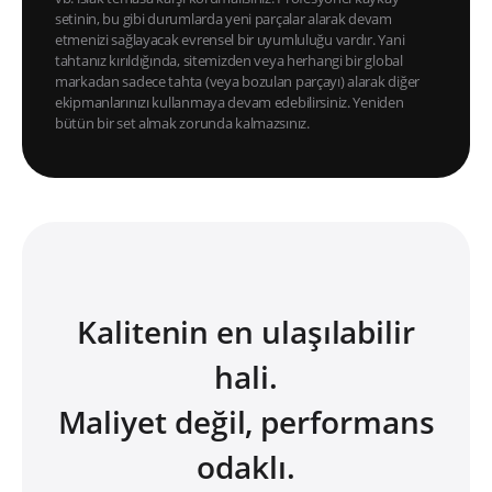
setinin, bu gibi durumlarda yeni parçalar alarak devam
etmenizi sağlayacak evrensel bir uyumluluğu vardır. Yani
tahtanız kırıldığında, sitemizden veya herhangi bir global
markadan sadece tahta (veya bozulan parçayı) alarak diğer
ekipmanlarınızı kullanmaya devam edebilirsiniz. Yeniden
bütün bir set almak zorunda kalmazsınız.
Kalitenin en ulaşılabilir
hali.
Maliyet değil, performans
odaklı.