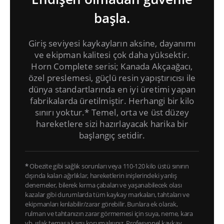
başla.
Giriş seviyesi kaykayların aksine, dayanımı
ve ekipman kalitesi çok daha yüksektir.
Horn Complete serisi; Kanada Akçaağacı,
özel preslemesi, güçlü resin yapıştırıcısı ile
dünya standartlarında en iyi üretimi yapan
fabrikalarda üretilmiştir. Herhangi bir kilo
sınırı yoktur.* Temel, orta ve üst düzey
hareketlere sizi hazırlayacak harika bir
başlangıç setidir.
*
Obezite gibi sağlık sorunları veya 110-120 kilo üstü sınırın
dışında kalan ağırlıklar, hareketlerin inişlerindeki yanlış
denemeler, bilerek kırma çabaları ve yaşanabilecek olası
kazalar gibi durumlarda tüm kaykay markaları, tahtaları ve
ekipmanları kırılabilir/zarar görebilir. Bunlara ek olarak,
rulman ve tahtanızın zarar görmemesi için suya, neme, kara
vb. ıslak temasa karşı korumalısınız. Profesyonel kaykay