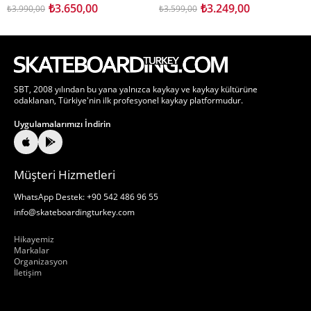
₺3.650,00
₺3.249,00
₺3.990,00
₺3.599,00
SBT, 2008 yılından bu yana yalnızca kaykay ve kaykay kültürüne
odaklanan, Türkiye'nin ilk profesyonel kaykay platformudur.
Uygulamalarımızı İndirin
Müşteri Hizmetleri
WhatsApp Destek: +90 542 486 96 55
info@skateboardingturkey.com
Hakkımızda
Hikayemiz
Markalar
Organizasyon
İletişim