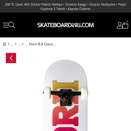
200 TL Üzeri 40'lı Sticker Paketi Hediye • Ücretsiz Kargo • Sürpriz Hediyeler • Peşin
Fiyatına 3 Taksit • Kapıda Ödeme
0
Horn 8.0 Classic Logo Tie Dye Complete Profesyonel Kaykay