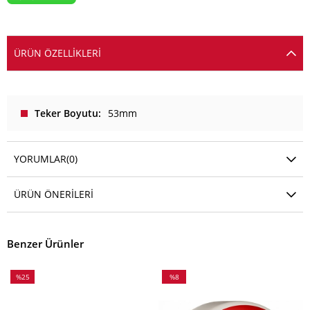
ÜRÜN ÖZELLIKLERI
Teker Boyutu
53mm
YORUMLAR
(0)
ÜRÜN ÖNERILERI
Benzer Ürünler
%25
%8
İndirim
İndirim
%25İndirim
%8İndirim