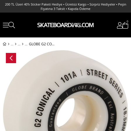
200 TL Üzeri 40'lı Sticker Paketi Hediye • Ücretsiz Kargo • Sürpriz Hediyeler • Peşin
Fiyatına 3 Taksit • Kapıda Ödeme
0
GLOBE G2 CONICAL STREET WHITE ESSENTIAL 101A 53MM KAYKAY TEKERLEK SETİ