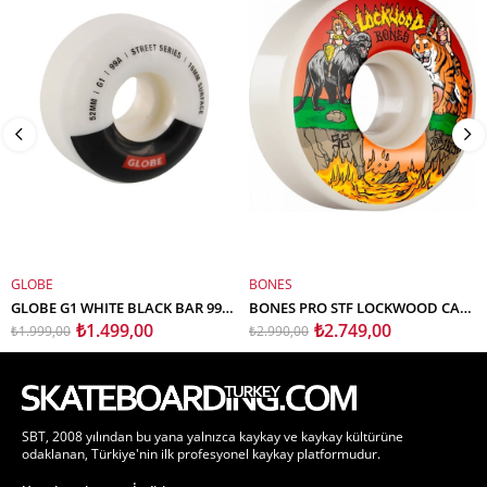
GLOBE
BONES
SEPETE EKLE
SEPETE EKLE
GLOBE G1 WHITE BLACK BAR 99A 52MM KAYKAY TEKERLEK SETİ
BONES PRO STF LOCKWOOD CAT FIGHT KAYKAY TEKERLEK SETİ 52MM V3 SLIMS 103A
₺1.499,00
₺2.749,00
₺1.999,00
₺2.990,00
SBT, 2008 yılından bu yana yalnızca kaykay ve kaykay kültürüne
odaklanan, Türkiye'nin ilk profesyonel kaykay platformudur.