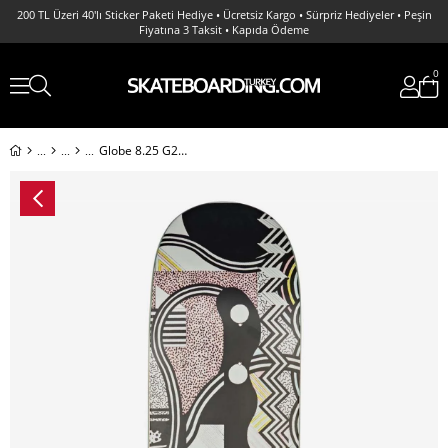
200 TL Üzeri 40'lı Sticker Paketi Hediye • Ücretsiz Kargo • Sürpriz Hediyeler • Peşin
Fiyatına 3 Taksit • Kapıda Ödeme
0
Globe 8.25 G2 Razo - Ozar Deck Profesyonel Kaykay Tahtası