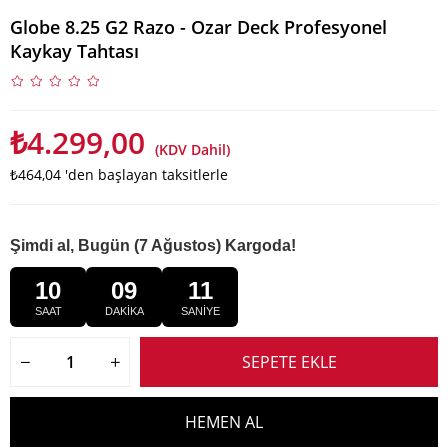
Globe 8.25 G2 Razo - Ozar Deck Profesyonel
Kaykay Tahtası
₺4.299,00
(KDV Dahil)
₺464,04
'den başlayan taksitlerle
Şimdi al, Bugün (7 Ağustos) Kargoda!
10
09
11
SAAT
DAKİKA
SANİYE