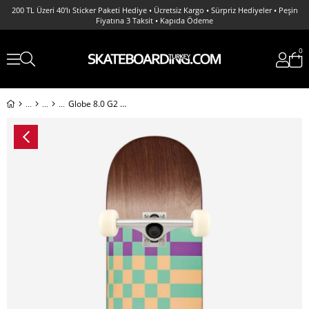
200 TL Üzeri 40'lı Sticker Paketi Hediye • Ücretsiz Kargo • Sürpriz Hediyeler • Peşin
Fiyatına 3 Taksit • Kapıda Ödeme
0
Globe 8.0 G2 Check Please - Dark Maple Grunge Complete Profesyonel Kaykay