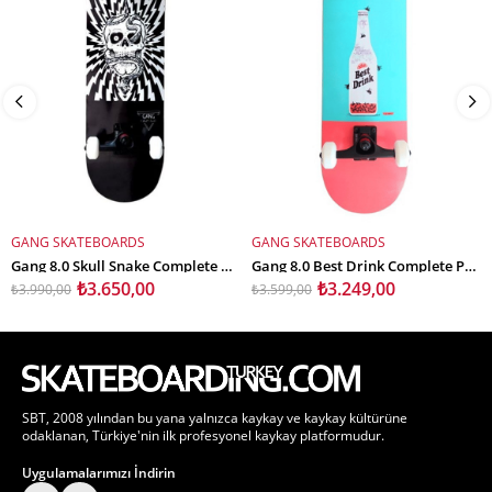
GANG SKATEBOARDS
GANG SKATEBOARDS
SEPETE EKLE
SEPETE EKLE
Gang 8.0 Skull Snake Complete Profesyonel Kaykay
Gang 8.0 Best Drink Complete Profesyonel Kaykay
₺3.650,00
₺3.249,00
₺3.990,00
₺3.599,00
SBT, 2008 yılından bu yana yalnızca kaykay ve kaykay kültürüne
odaklanan, Türkiye'nin ilk profesyonel kaykay platformudur.
Uygulamalarımızı İndirin