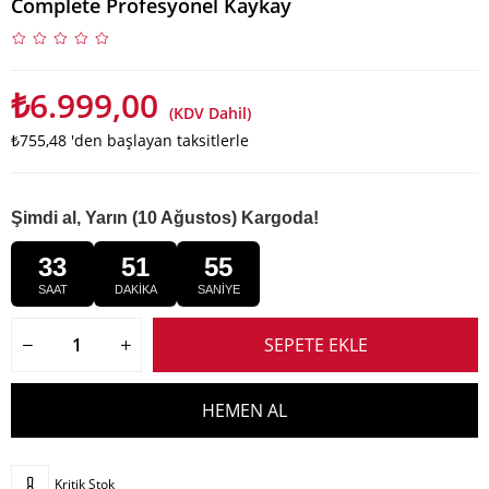
Complete Profesyonel Kaykay
₺6.999,00
(KDV Dahil)
₺755,48
'den başlayan taksitlerle
Şimdi al, Yarın (10 Ağustos) Kargoda!
33
51
54
SAAT
DAKİKA
SANİYE
Kritik Stok