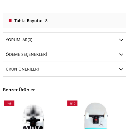
Tahta Boyutu
8
YORUMLAR
(0)
ÖDEME SEÇENEKLERI
ÜRÜN ÖNERILERI
Benzer Ürünler
%9
%10
İndirim
İndirim
%9İndirim
%10İndirim