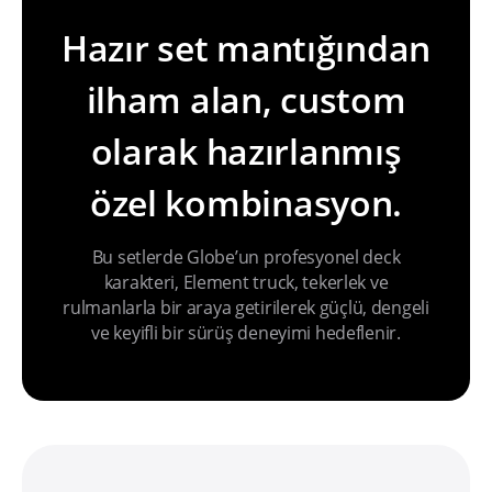
Hazır set mantığından
ilham alan, custom
olarak hazırlanmış
özel kombinasyon.
Bu setlerde Globe’un profesyonel deck
karakteri, Element truck, tekerlek ve
rulmanlarla bir araya getirilerek güçlü, dengeli
ve keyifli bir sürüş deneyimi hedeflenir.