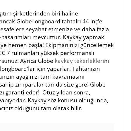
ım şirketlerinden biri haline
 ancak Globe longboard tahtalrı 44 inç'e
mesafelere seyahat etmenize ve daha fazla
 ve tasarımları mevcuttur. Kaykay yapmak
eye hemen başla! Ekipmanınızı güncellemek
EC 7 rulmanları yüksek performanslı
orsunuz! Ayrıca Globe
kaykay tekerlekleri
ni
 longboard'lar için yaparlar. Tahtanızın
nızın ayağınızı tam kavramasını
 sahip zımparalar tamda size göre! Globe
zı garanti eder! Otuz yıldan sonra,
i yapıyorlar. Kaykay söz konusu olduğunda,
acınız olduğunu tam olarak bilir.