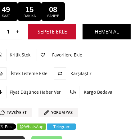
49
15
08
SAAT
DAKİKA
SANİYE
Kritik Stok
Favorilere Ekle
İstek Listeme Ekle
Karşılaştır
Fiyat Düşünce Haber Ver
Kargo Bedava
TAVSIYE ET
YORUM YAZ
WhatsApp
Telegram