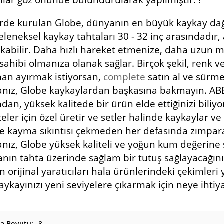
rde kurulan Globe, dünyanın en büyük kaykay dağıt
Geleneksel kaykay tahtaları 30 - 32 inç arasındadır,
ıkabilir. Daha hızlı hareket etmenize, daha uzun 
 sahibi olmanıza olanak sağlar. Birçok şekil, renk
man ayırmak istiyorsan,
complete
satın al ve sürm
sanız, Globe kaykaylardan başkasına bakmayın. AB
dan, yüksek kalitede bir ürün elde ettiğinizi biliy
ler için özel üretir ve setler halinde kaykaylar ve
e kayma sıkıntısı çekmeden her defasında zımpara
sanız, Globe yüksek kaliteli ve yoğun kum değerine
nın tahta üzerinde sağlam bir tutuş sağlayacağını
n orijinal yaratıcıları hala ürünlerindeki çekimler
aykayınızı yeni seviyelere çıkarmak için neye ihtiy
ta Boyutu
8