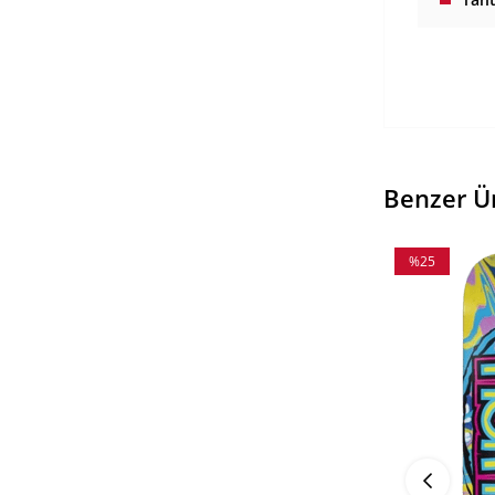
Benzer Ü
%25
İndirim
%25İndirim