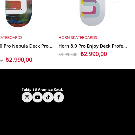
KATEBOARDS
HORN SKATEBOARDS
E EKLE
SEPETE EKLE
Horn 8.0 Pro Nebula Deck Profesyonel Kaykay Tahtası
Horn 8.0 Pro Enjoy Deck Profesyonel Kaykay Tahtası
₺2.990,00
₺3.990,00
₺
₺2.990,00
00
Takip Et! Aramıza Katıl.