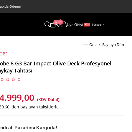
 • Kapıda Ödeme
0
0
Üye Girişi
Türkçe
< < Önceki Sayfaya Dön
OBE
obe 8 G3 Bar Impact Olive Deck Profesyonel
ykay Tahtası
4.999,00
(KDV Dahil)
39,60
'den başlayan taksitlerle
mdi al, Pazartesi Kargoda!