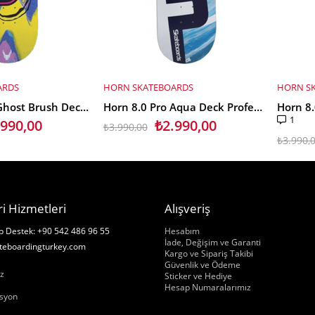
ARDS
HORN SKATEBOARDS
HORN S
SEPETE EKLE
SEPET
Horn 8.0 Pro Ghost Brush Deck Profesyonel Kaykay Tahtası
Horn 8.0 Pro Aqua Deck Profesyonel Kaykay Tahtası
1
.990,00
₺2.990,00
₺3.990,00
₺3.990,
i Hizmetleri
Alışveriş
Hakkımızda
 Destek: +90 542 486 96 55
Hesabım
İade, Değişim ve Garanti
teboardingturkey.com
Kargo ve Sipariş Takibi
ızda
Güvenlik ve Ödeme
z
Sticker ve Hediye
Hesap Numaralarımız
syon