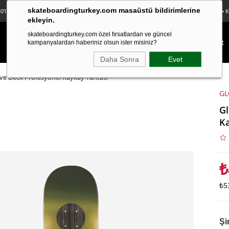
skateboardingturkey.com masaüstü bildirimlerine
0'lı Sticker Paketi Hediye • Ücretsiz Kargo • Sürpriz Hediyeler • Peşin Fiyatına 3 Taksit
ekleyin.
skateboardingturkey.com özel fırsatlardan ve güncel
KAYKAY
LONGBOARD
FINGERBOARD
TEKSTİL
KAMPANYALAR
kampanyalardan haberiniz olsun ister misiniz?
Daha Sonra
Evet
ive Deck Profesyonel Kaykay Tahtası
GL
Gl
Ka
₺
₺5
Şi