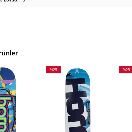
rünler
%25
%25
İndirim
İndiri
%25İndirim
%25İnd