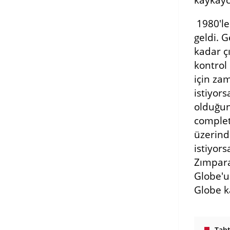
1980'le
geldi. 
kadar ç
kontrol
için za
istiyor
olduğun
complete
üzerind
istiyor
Zımpara
Globe'u
Globe k
Tah