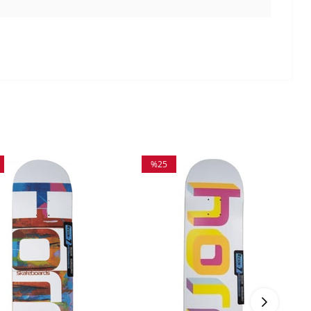
%25
m
İndirim
irim
%25İndirim