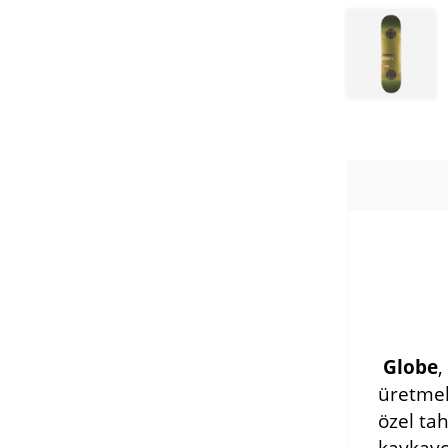
Globe
,
üretmek
özel tah
kaykayc