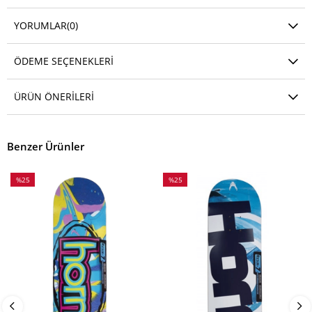
YORUMLAR
(0)
ÖDEME SEÇENEKLERI
ÜRÜN ÖNERILERI
Benzer Ürünler
%25
%25
İndirim
İndirim
%25İndirim
%25İndirim