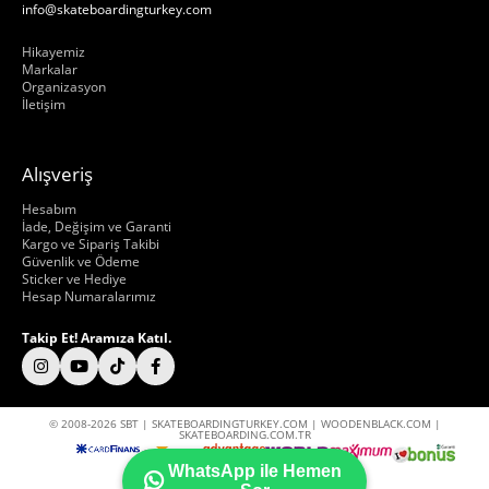
info@skateboardingturkey.com
Hakkımızda
Hikayemiz
Markalar
Organizasyon
İletişim
Alışveriş
Hakkımızda
Hesabım
İade, Değişim ve Garanti
Kargo ve Sipariş Takibi
Güvenlik ve Ödeme
Sticker ve Hediye
Hesap Numaralarımız
Takip Et! Aramıza Katıl.
© 2008-2026 SBT | SKATEBOARDINGTURKEY.COM | WOODENBLACK.COM |
SKATEBOARDING.COM.TR
WhatsApp ile Hemen