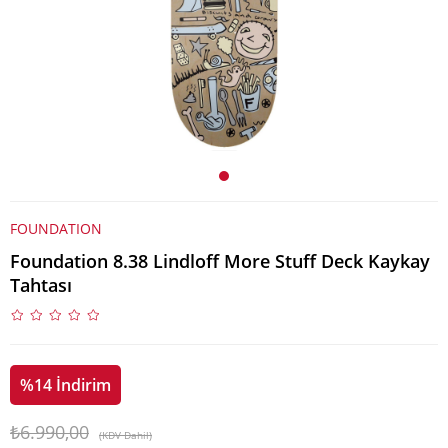
FOUNDATION
Foundation 8.38 Lindloff More Stuff Deck Kaykay
Tahtası
%
14
İndirim
₺6.990,00
(KDV Dahil)