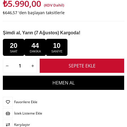
₺5.990,00
(KDV Dahil)
₺646,57
'den başlayan taksitlerle
Şimdi al, Yarın (7 Ağustos) Kargoda!
20
44
09
SAAT
DAKİKA
SANİYE
Favorilere Ekle
İstek Listeme Ekle
Karşılaştır