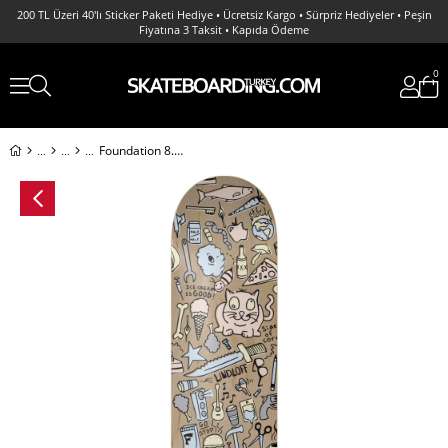
200 TL Üzeri 40'lı Sticker Paketi Hediye • Ücretsiz Kargo • Sürpriz Hediyeler • Peşin
Fiyatına 3 Taksit • Kapıda Ödeme
0
Foundation 8.38 Lindloff More Stuff Deck Kaykay Tahtası