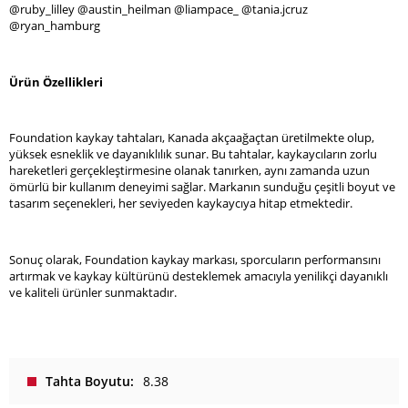
@ruby_lilley @austin_heilman @liampace_ @tania.jcruz
@ryan_hamburg
Ürün Özellikleri
Foundation kaykay tahtaları, Kanada akçaağaçtan üretilmekte olup,
yüksek esneklik ve dayanıklılık sunar. Bu tahtalar, kaykaycıların zorlu
hareketleri gerçekleştirmesine olanak tanırken, aynı zamanda uzun
ömürlü bir kullanım deneyimi sağlar. Markanın sunduğu çeşitli boyut ve
tasarım seçenekleri, her seviyeden kaykaycıya hitap etmektedir.
Sonuç olarak, Foundation kaykay markası, sporcuların performansını
artırmak ve kaykay kültürünü desteklemek amacıyla yenilikçi dayanıklı
ve kaliteli ürünler sunmaktadır.
Tahta Boyutu
8.38