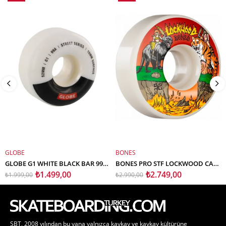
İndirim
İndirim
%25İndirim
%8İndirim
GLOBE
BONES
SEPETE EKLE
SEPETE EKLE
GLOBE G1 WHITE BLACK BAR 99A 52MM KAYKAY TEKERLEK SETİ
BONES PRO STF LOCKWOOD CAT FIGHT KAYKAY TEKERLEK SETİ 52MM V3 SLIMS 103A
₺1.499,00
₺2.749,00
₺1.999,00
₺2.990,00
SBT, 2008 yılından bu yana yalnızca kaykay ve kaykay kültürüne