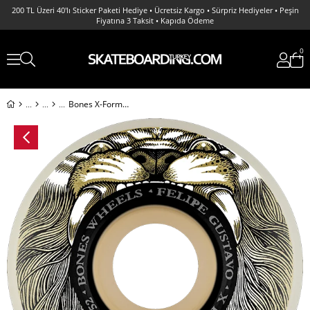
200 TL Üzeri 40'lı Sticker Paketi Hediye • Ücretsiz Kargo • Sürpriz Hediyeler • Peşin
Fiyatına 3 Taksit • Kapıda Ödeme
0
Bones X-Formula Gustavo 52 MM V1 99A Kaykay Tekerlek Seti