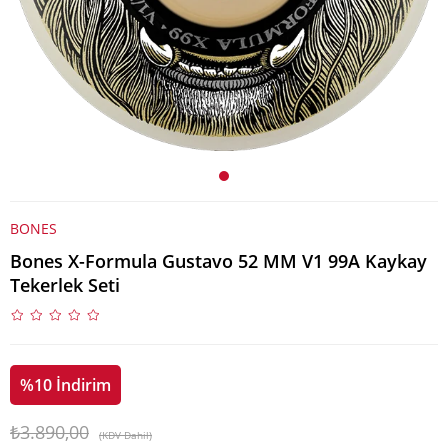
BONES
Bones X-Formula Gustavo 52 MM V1 99A Kaykay
Tekerlek Seti
%
10
İndirim
₺3.890,00
(KDV Dahil)