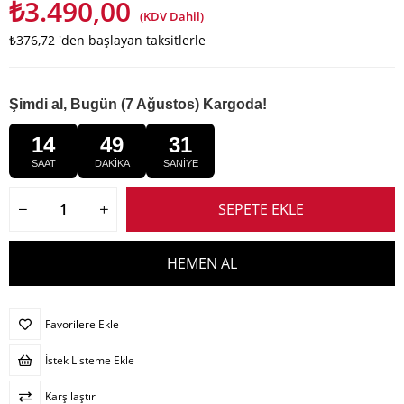
₺3.490,00
(KDV Dahil)
₺376,72
'den başlayan taksitlerle
Şimdi al, Bugün (7 Ağustos) Kargoda!
14
49
30
SAAT
DAKİKA
SANİYE
Favorilere Ekle
İstek Listeme Ekle
Karşılaştır