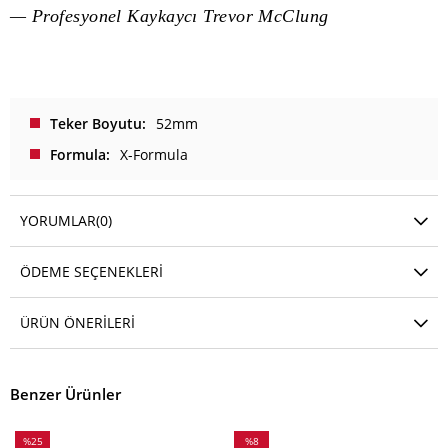
— Profesyonel Kaykaycı Trevor McClung
Teker Boyutu
52mm
Formula
X-Formula
YORUMLAR
(0)
ÖDEME SEÇENEKLERI
ÜRÜN ÖNERILERI
Benzer Ürünler
%25
%8