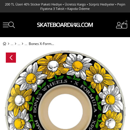
200 TL Üzeri 40'lı Sticker Paketi Hediye • Ücretsiz Kargo • Sürpriz Hediyeler • Peşin
Fiyatına 3 Taksit • Kapıda Ödeme
0
Bones X-Formula Pushing Up Daisies 53 MM V1 Sidecut 99A Kaykay Tekerlek Seti