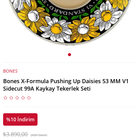
BONES
Bones X-Formula Pushing Up Daisies 53 MM V1
Sidecut 99A Kaykay Tekerlek Seti
%
10
İndirim
₺3.890,00
(KDV Dahil)