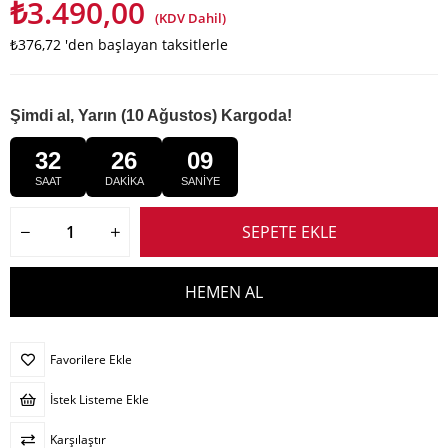
₺3.490,00
(KDV Dahil)
₺376,72
'den başlayan taksitlerle
Şimdi al, Yarın (10 Ağustos) Kargoda!
32
26
08
SAAT
DAKİKA
SANİYE
Favorilere Ekle
İstek Listeme Ekle
Karşılaştır