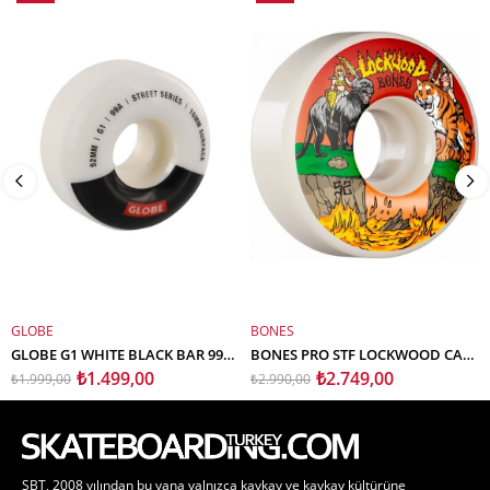
İndirim
İndirim
%25İndirim
%8İndirim
GLOBE
BONES
SEPETE EKLE
SEPETE EKLE
GLOBE G1 WHITE BLACK BAR 99A 52MM KAYKAY TEKERLEK SETİ
BONES PRO STF LOCKWOOD CAT FIGHT KAYKAY TEKERLEK SETİ 52MM V3 SLIMS 103A
₺1.499,00
₺2.749,00
₺1.999,00
₺2.990,00
SBT, 2008 yılından bu yana yalnızca kaykay ve kaykay kültürüne