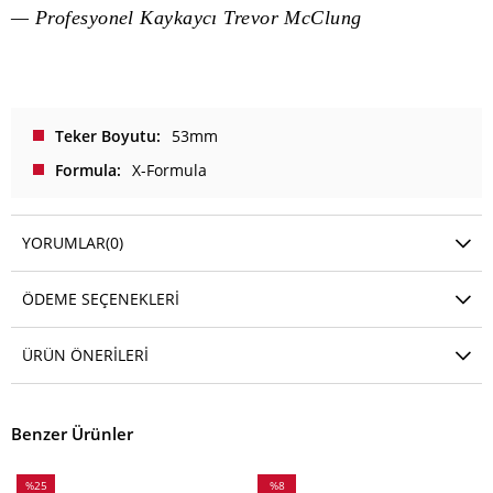
— Profesyonel Kaykaycı Trevor McClung
Teker Boyutu
53mm
Formula
X-Formula
YORUMLAR
(0)
ÖDEME SEÇENEKLERI
ÜRÜN ÖNERILERI
Benzer Ürünler
%25
%8