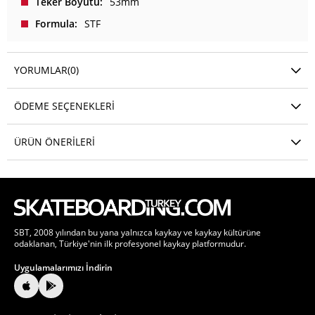
Teker Boyutu
53mm
Formula
STF
YORUMLAR
(0)
ÖDEME SEÇENEKLERI
ÜRÜN ÖNERILERI
SBT, 2008 yılından bu yana yalnızca kaykay ve kaykay kültürüne
odaklanan, Türkiye'nin ilk profesyonel kaykay platformudur.
Uygulamalarımızı İndirin