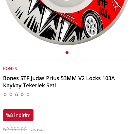
BONES
Bones STF Judas Prius 53MM V2 Locks 103A
Kaykay Tekerlek Seti
%
8
İndirim
₺2.990,00
(KDV Dahil)