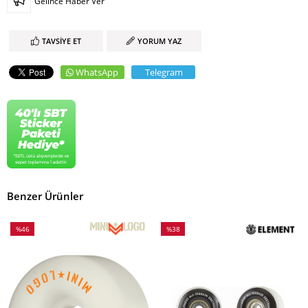
Gelince Haber Ver
TAVSIYE ET
YORUM YAZ
WhatsApp
Telegram
Benzer Ürünler
%46
%38
İndirim
İndirim
%46İndirim
%38İndirim