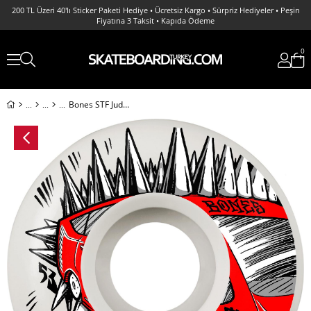
200 TL Üzeri 40'lı Sticker Paketi Hediye • Ücretsiz Kargo • Sürpriz Hediyeler • Peşin
Fiyatına 3 Taksit • Kapıda Ödeme
0
Bones STF Judas Prius 53MM V2 Locks 103A Kaykay Tekerlek Seti