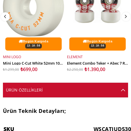
🚚
🚚
Bugün Kargoda
Bugün Kargoda
13:10:57
13:10:57
MINI LOGO
ELEMENT
SEPETE EKLE
SEPETE EKLE
Mini Logo C-Cut White 52mm 101A Wheels
Element Combo Teker + Abec 7 Rulman Set
₺699,00
₺1.390,00
₺1.299,00
₺2.250,00
ÜRÜN ÖZELLIKLERI
Ürün Teknik Detayları;
SKU
WSCATJUD53