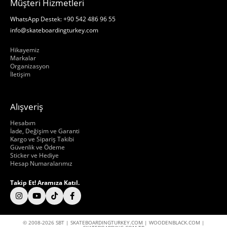
Müşteri Hizmetleri
WhatsApp Destek: +90 542 486 96 55
info@skateboardingturkey.com
Hakkımızda
Hikayemiz
Markalar
Organizasyon
İletişim
Alışveriş
Hakkımızda
Hesabım
İade, Değişim ve Garanti
Kargo ve Sipariş Takibi
Güvenlik ve Ödeme
Sticker ve Hediye
Hesap Numaralarımız
Takip Et! Aramıza Katıl.
© 2008-2026 SBT | SKATEBOARDINGTURKEY.COM | WOODENBLACK.COM |