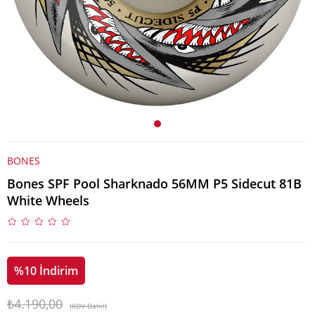
BONES
Bones SPF Pool Sharknado 56MM P5 Sidecut 81B
White Wheels
%
10
İndirim
₺4.190,00
(KDV Dahil)