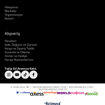
Hakkımızda
Hikayemiz
Markalar
Organizasyon
İletişim
Alışveriş
Hakkımızda
Hesabım
İade, Değişim ve Garanti
Kargo ve Sipariş Takibi
Güvenlik ve Ödeme
Sticker ve Hediye
Hesap Numaralarımız
Takip Et! Aramıza Katıl.
© 2008-2026 SBT | SKATEBOARDINGTURKEY.COM | WOODENBLACK.COM |
SKATEBOARDING.COM.TR