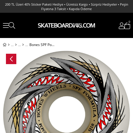
200 TL Üzeri 40'lı Sticker Paketi Hediye • Ücretsiz Kargo • Sürpriz Hediyeler • Peşin
Fiyatına 3 Taksit • Kapıda Ödeme
0
Bones SPF Pool Sharknado 56MM P5 Sidecut 81B White Wheels