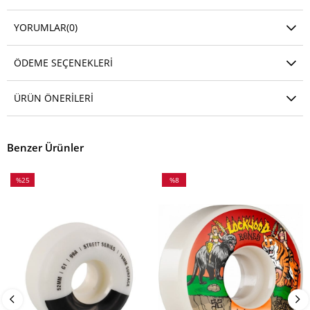
YORUMLAR
(0)
ÖDEME SEÇENEKLERI
ÜRÜN ÖNERILERI
Benzer Ürünler
%25
%8
İndirim
İndirim
%25İndirim
%8İndirim