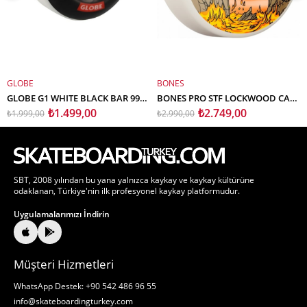
GLOBE
BONES
SEPETE EKLE
SEPETE EKLE
GLOBE G1 WHITE BLACK BAR 99A 52MM KAYKAY TEKERLEK SETİ
BONES PRO STF LOCKWOOD CAT FIGHT KAYKAY TEKERLEK SETİ 52MM V3 SLIMS 103A
₺1.499,00
₺2.749,00
₺1.999,00
₺2.990,00
SBT, 2008 yılından bu yana yalnızca kaykay ve kaykay kültürüne
odaklanan, Türkiye'nin ilk profesyonel kaykay platformudur.
Uygulamalarımızı İndirin
Müşteri Hizmetleri
WhatsApp Destek: +90 542 486 96 55
info@skateboardingturkey.com