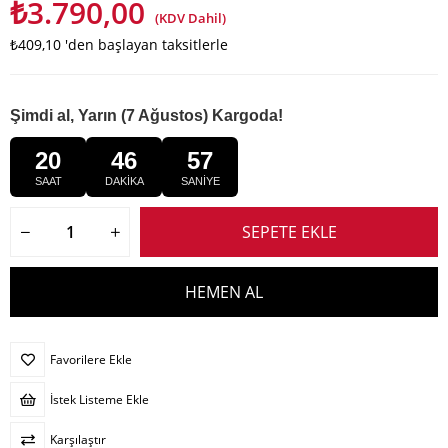
₺3.790,00
(KDV Dahil)
₺409,10
'den başlayan taksitlerle
Şimdi al, Yarın (7 Ağustos) Kargoda!
20
46
57
SAAT
DAKİKA
SANİYE
Favorilere Ekle
İstek Listeme Ekle
Karşılaştır