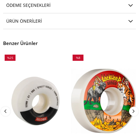
ÖDEME SEÇENEKLERI
ÜRÜN ÖNERILERI
Benzer Ürünler
%25
%8
İndirim
İndirim
%25İndirim
%8İndirim