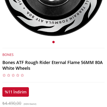
BONES
Bones ATF Rough Rider Eternal Flame 56MM 80A
White Wheels
%
11
İndirim
₺4.490,00
(KDV Dahil)