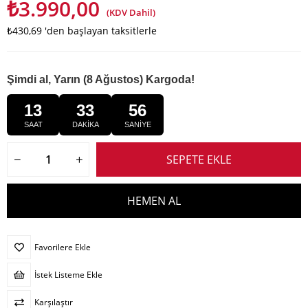
₺3.990,00
(KDV Dahil)
₺430,69
'den başlayan taksitlerle
Şimdi al, Yarın (8 Ağustos) Kargoda!
13
33
55
SAAT
DAKİKA
SANİYE
Favorilere Ekle
İstek Listeme Ekle
Karşılaştır