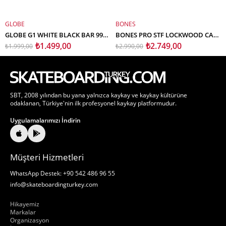
GLOBE
BONES
SEPETE EKLE
SEPETE EKLE
GLOBE G1 WHITE BLACK BAR 99A 52MM KAYKAY TEKERLEK SETİ
BONES PRO STF LOCKWOOD CAT FIGHT KAYKAY TEKERLEK SETİ 52MM V3 SLIMS 103A
₺1.499,00
₺2.749,00
₺1.999,00
₺2.990,00
SBT, 2008 yılından bu yana yalnızca kaykay ve kaykay kültürüne
odaklanan, Türkiye'nin ilk profesyonel kaykay platformudur.
Uygulamalarımızı İndirin
Müşteri Hizmetleri
WhatsApp Destek: +90 542 486 96 55
info@skateboardingturkey.com
Hakkımızda
Hikayemiz
Markalar
Organizasyon