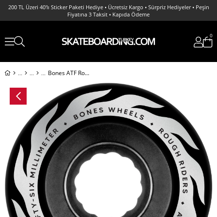
200 TL Üzeri 40'lı Sticker Paketi Hediye • Ücretsiz Kargo • Sürpriz Hediyeler • Peşin
Fiyatına 3 Taksit • Kapıda Ödeme
0
Bones ATF Rough Rider Eternal Flame 56MM 80A White Wheels